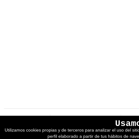
EREIN Argitaletxea
Aviso legal y política de privacidad
Usam
Tolosa etorbidea 107.
Política de Cookies
Utilizamos cookies propias y de terceros para analizar el uso del si
20018
DONOSTIA
Condiciones generales de venta
perfil elaborado a partir de tus hábitos de nav
Tfno.:
(+34) 943 218 300
Desarrollado por adimedia