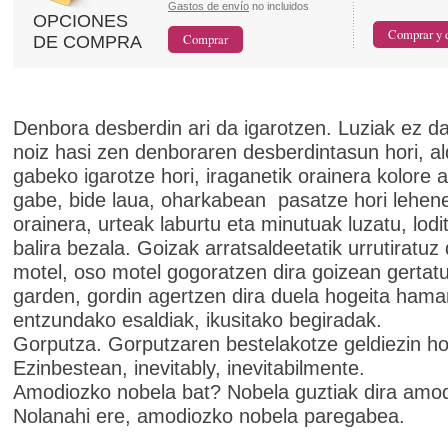
Gastos de envío
no incluidos
OPCIONES
DE COMPRA
Denbora desberdin ari da igarotzen. Luziak ez dak
noiz hasi zen denboraren desberdintasun hori, al
gabeko igarotze hori, iraganetik orainera kolore a
gabe, bide laua, oharkabean pasatze hori lehene
orainera, urteak laburtu eta minutuak luzatu, lodi
balira bezala. Goizak arratsaldeetatik urrutiratuz
motel, oso motel gogoratzen dira goizean gertat
garden, gordin agertzen dira duela hogeita hama
entzundako esaldiak, ikusitako begiradak.
Gorputza. Gorputzaren bestelakotze geldiezin hor
Ezinbestean, inevitably, inevitabilmente.
Amodiozko nobela bat? Nobela guztiak dira amo
Nolanahi ere, amodiozko nobela paregabea.