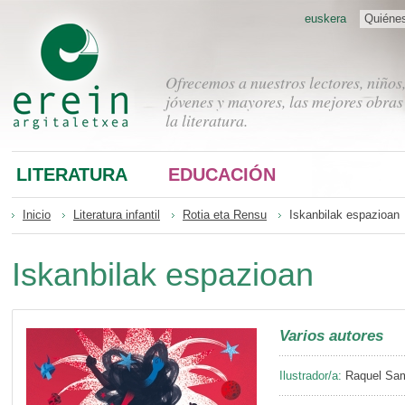
euskera
Quiéne
Ofrecemos a nuestros lectores, niños
jóvenes y mayores, las mejores obras
la literatura.
LITERATURA
EDUCACIÓN
Inicio
Literatura infantil
Rotia eta Rensu
Iskanbilak espazioan
Iskanbilak espazioan
Varios autores
Ilustrador/a:
Raquel Sam