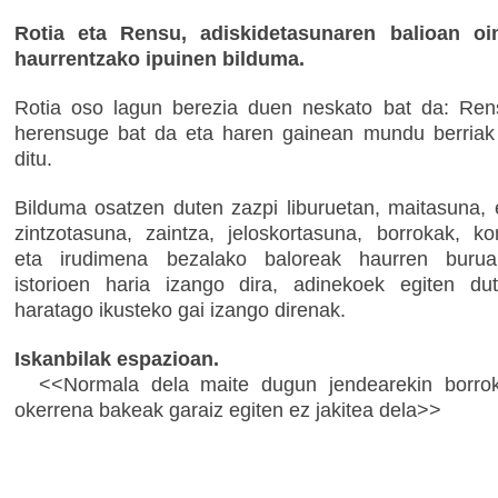
Rotia eta Rensu, adiskidetasunaren balioan oin
haurrentzako ipuinen bilduma.
Rotia oso lagun berezia duen neskato bat da: Ren
herensuge bat da eta haren gainean mundu berriak
ditu.
Bilduma osatzen duten zazpi liburuetan, maitasuna, 
zintzotasuna, zaintza, jeloskortasuna, borrokak, k
eta irudimena bezalako baloreak haurren burua
istorioen haria izango dira, adinekoek egiten du
haratago ikusteko gai izango direnak.
Iskanbilak espazioan.
<<Normala dela maite dugun jendearekin borrok
okerrena bakeak garaiz egiten ez jakitea dela>>