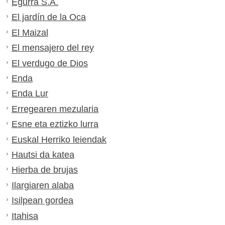
Egurra S.A.
El jardín de la Oca
El Maizal
El mensajero del rey
El verdugo de Dios
Enda
Enda Lur
Erregearen mezularia
Esne eta eztizko lurra
Euskal Herriko leiendak
Hautsi da katea
Hierba de brujas
Ilargiaren alaba
Isilpean gordea
Itahisa