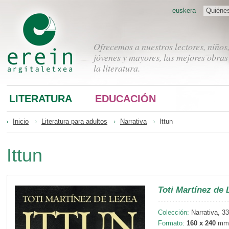
euskera
Quiéne
Ofrecemos a nuestros lectores, niños
jóvenes y mayores, las mejores obras
la literatura.
LITERATURA
EDUCACIÓN
Inicio
Literatura para adultos
Narrativa
Ittun
Ittun
Toti Martínez de 
Colección:
Narrativa, 33
Formato:
160 x 240
mm