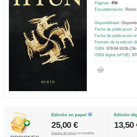
Páginas:
456
Encuadernación:
Rústic
Disponibilidad:
Disponib
Fecha de publicación:
2
Fecha de publicación en 
Formato de la edición di
ISBN:
978-84-9109-236
ISBN digital (ePUB):
97
Edición en papel
Edición di
25,00 €
13,50 
Gastos de envío
no incluidos