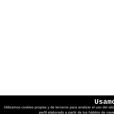
EREIN Argitaletxea
Aviso legal y política de privacidad
Usam
Tolosa etorbidea 107.
Política de Cookies
Utilizamos cookies propias y de terceros para analizar el uso del si
20018
DONOSTIA
Condiciones generales de venta
perfil elaborado a partir de tus hábitos de nav
Tfno.:
(+34) 943 218 300
Desarrollado por adimedia