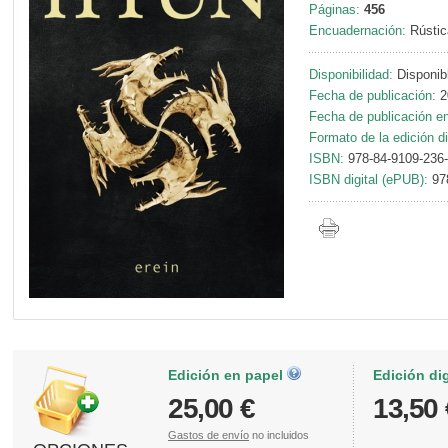
Páginas:
456
Encuadernación:
Rústic
Disponibilidad:
Disponib
Fecha de publicación:
2
Fecha de publicación en 
Formato de la edición di
ISBN:
978-84-9109-236
ISBN digital (ePUB):
97
Edición en papel
Edición di
25,00 €
13,50 
Gastos de envío
no incluidos