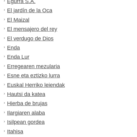
Egurra S.A.
El jardín de la Oca
El Maizal
El mensajero del rey
El verdugo de Dios
Enda
Enda Lur
Erregearen mezularia
Esne eta eztizko lurra
Euskal Herriko leiendak
Hautsi da katea
Hierba de brujas
Ilargiaren alaba
Isilpean gordea
Itahisa