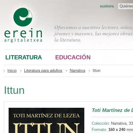
euskera
Quiéne
Ofrecemos a nuestros lectores, niños
jóvenes y mayores, las mejores obras
la literatura.
LITERATURA
EDUCACIÓN
Inicio
Literatura para adultos
Narrativa
Ittun
Ittun
Toti Martínez de 
Colección:
Narrativa, 33
Formato:
160 x 240
mm