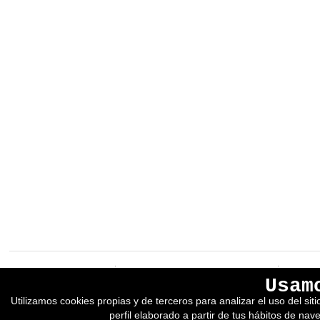
EREIN Argitaletxea
Aviso legal y política de privacidad
Usam
Tolosa etorbidea 107.
Política de Cookies
Utilizamos cookies propias y de terceros para analizar el uso del si
20018
DONOSTIA
Condiciones generales de venta
perfil elaborado a partir de tus hábitos de nav
Tfno.:
(+34) 943 218 300
Desarrollado por adimedia