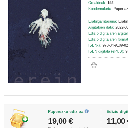
Orrialdeak:
152
Koadernaketa:
Paper-az
Erabilgarritasuna:
Erabil
Argitalpen data:
2022-05
Edizio digitalaren argita
Edizio digitalaren forma
ISBN-a:
978-84-9109-82
ISBN digitala (ePUB):
9
Paperezko edizioa
Edizio digi
19,00 €
11,00 