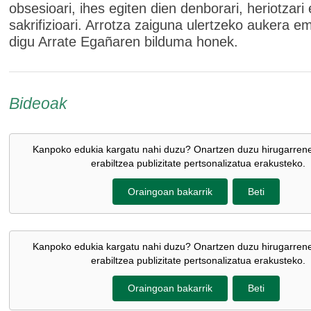
obsesioari, ihes egiten dien denborari, heriotzari
sakrifizioari. Arrotza zaiguna ulertzeko aukera 
digu Arrate Egañaren bilduma honek.
Bideoak
Kanpoko edukia kargatu nahi duzu? Onartzen duzu hirugarren
erabiltzea publizitate pertsonalizatua erakusteko.
Oraingoan bakarrik
Beti
Kanpoko edukia kargatu nahi duzu? Onartzen duzu hirugarren
erabiltzea publizitate pertsonalizatua erakusteko.
Oraingoan bakarrik
Beti