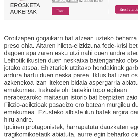
Bidalketa gastuak
ez daude barne
EROSKETA
AUKERAK
Oroitzapen gogaikarri bat atzean uzteko beharra
preso ohia. Aitaren hileta-elizkizuna fede-krisi be
dagoen apaizaren esku utzi nahi duen andre ate
Leihotik ikusten duen neskatxa batenganako obs
jotako atsoa. Ehiztariek utzitako hondakinak garb
ardura hartu duen neska parea. Iktus bat izan o
azkenekoa izan litekeen bidaia aspergarria abiat
emakumea. Irakasle ohi batekin topo egitean
nerabezaroko maitasun-istorio bat berpizten zaio
Fikzio-adikzioak pasadizo ero batean murgildu d
emakumea. Ezusteko albiste ilun batek argira d
hiru andre.
Ipuinen protagonistek, harrapatuta dauzkaten eg
tragikomikoetatik abiatuta, aurre egin beharko di