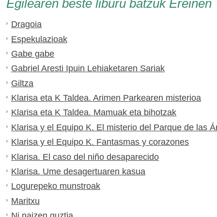
Egilearen beste liburu batzuk Ereinen
Dragoia
Espekulazioak
Gabe gabe
Gabriel Aresti Ipuin Lehiaketaren Sariak
Giltza
Klarisa eta K Taldea. Arimen Parkearen misterioa
Klarisa eta K Taldea. Mamuak eta bihotzak
Klarisa y el Equipo K. El misterio del Parque de las 
Klarisa y el Equipo K. Fantasmas y corazones
Klarisa. El caso del niño desaparecido
Klarisa. Ume desagertuaren kasua
Logurepeko munstroak
Maritxu
Ni naizen guztia