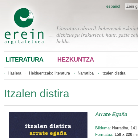
español
Zein g
Literatura obrarik hoberenak eskain
dizkizuegu irakurleoi, haur, gazte zei
heldu.
LITERATURA
HEZKUNTZA
Hasiera
Helduentzako literatura
Narratiba
Itzalen distira
Itzalen distira
Arrate Egaña
Bilduma:
Narratiba, 141
Formatua:
150 x 220
m