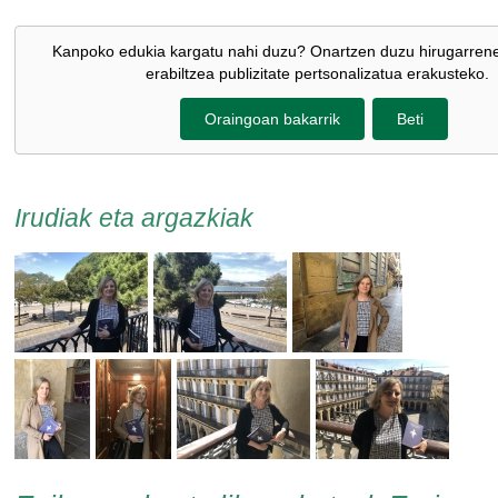
Kanpoko edukia kargatu nahi duzu? Onartzen duzu hirugarren
erabiltzea publizitate pertsonalizatua erakusteko.
Oraingoan bakarrik
Beti
Irudiak eta argazkiak