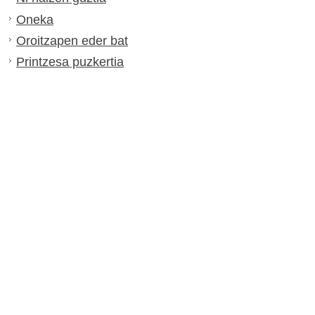
Oneka
Oroitzapen eder bat
Printzesa puzkertia