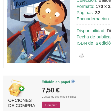
Colección:
Balio
Formato:
170 x 
Páginas:
32
Encuadernación:
Disponibilidad:
Di
Fecha de publica
ISBN de la edició
Edición en papel
7,50 €
Gastos de envío
no incluidos
OPCIONES
DE COMPRA