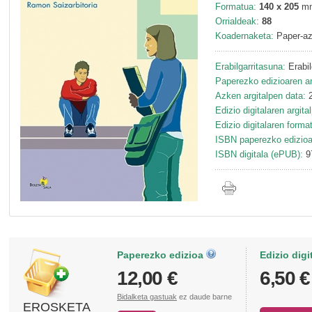
Formatua:
140 x 205
m
Orrialdeak:
88
Koadernaketa:
Paper-az
Erabilgarritasuna:
Erabil
Paperezko edizioaren ar
Azken argitalpen data:
2
Edizio digitalaren argita
Edizio digitalaren forma
ISBN paperezko edizioa
ISBN digitala (ePUB):
9
Paperezko edizioa
Edizio digi
12,00 €
6,50 €
Bidalketa gastuak
ez daude barne
EROSKETA