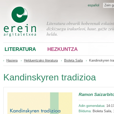
español
Zein g
Literatura obrarik hoberenak eskain
dizkizuegu irakurleoi, haur, gazte zei
heldu.
LITERATURA
HEZKUNTZA
Hasiera
Helduentzako literatura
Bioleta Saila
Kandinskyren tra
Kandinskyren tradizioa
Ramon Saizarbito
Adin gomendatua:
14-17
Bilduma:
Bioleta Saila, 