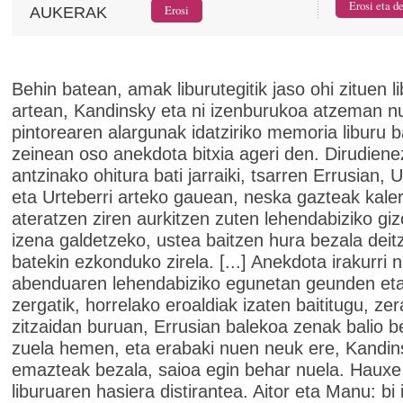
AUKERAK
Behin batean, amak liburutegitik jaso ohi zituen l
artean, Kandinsky eta ni izenburukoa atzeman n
pintorearen alargunak idatziriko memoria liburu b
zeinean oso anekdota bitxia ageri den. Dirudiene
antzinako ohitura bati jarraiki, tsarren Errusian, 
eta Urteberri arteko gauean, neska gazteak kale
ateratzen ziren aurkitzen zuten lehendabiziko giz
izena galdetzeko, ustea baitzen hura bezala deit
batekin ezkonduko zirela. [...] Anekdota irakurri
abenduaren lehendabiziko egunetan geunden eta
zergatik, horrelako eroaldiak izaten baititugu, zer
zitzaidan buruan, Errusian balekoa zenak balio b
zuela hemen, eta erabaki nuen neuk ere, Kandin
emazteak bezala, saioa egin behar nuela. Hauxe
liburuaren hasiera distirantea. Aitor eta Manu: bi 