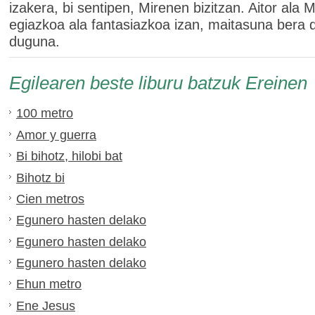
izakera, bi sentipen, Mirenen bizitzan. Aitor ala 
egiazkoa ala fantasiazkoa izan, maitasuna bera 
duguna.
Egilearen beste liburu batzuk Ereinen
100 metro
Amor y guerra
Bi bihotz, hilobi bat
Bihotz bi
Cien metros
Egunero hasten delako
Egunero hasten delako
Egunero hasten delako
Ehun metro
Ene Jesus