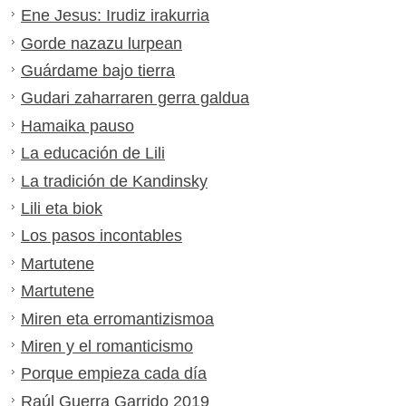
Ene Jesus: Irudiz irakurria
Gorde nazazu lurpean
Guárdame bajo tierra
Gudari zaharraren gerra galdua
Hamaika pauso
La educación de Lili
La tradición de Kandinsky
Lili eta biok
Los pasos incontables
Martutene
Martutene
Miren eta erromantizismoa
Miren y el romanticismo
Porque empieza cada día
Raúl Guerra Garrido 2019