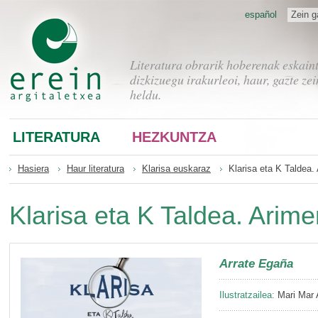
español
Zein g
Literatura obrarik hoberenak eskain
dizkizuegu irakurleoi, haur, gazte zei
heldu.
LITERATURA
HEZKUNTZA
Hasiera
Haur literatura
Klarisa euskaraz
Klarisa eta K Taldea.
Klarisa eta K Taldea. Arim
Arrate Egaña
Ilustratzailea:
Mari Mar 