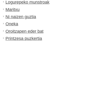
Logurepeko munstroak
Maritxu
Ni naizen guztia
Oneka
Oroitzapen eder bat
Printzesa puzkertia