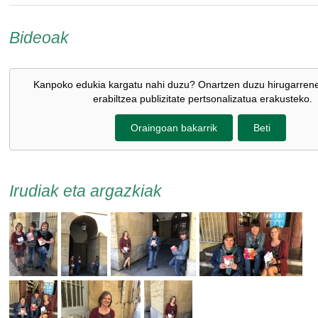
Bideoak
Kanpoko edukia kargatu nahi duzu? Onartzen duzu hirugarren
erabiltzea publizitate pertsonalizatua erakusteko.
Oraingoan bakarrik
Beti
Irudiak eta argazkiak