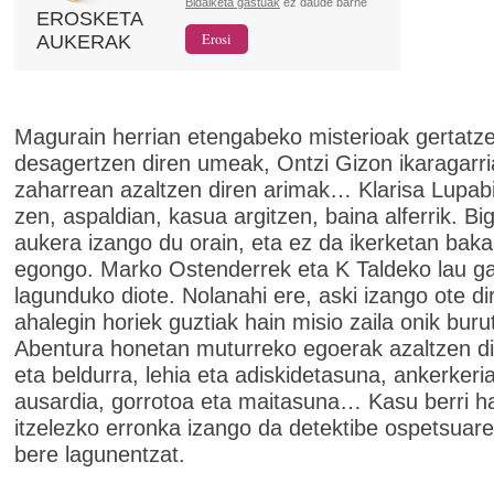
Bidalketa gastuak
ez daude barne
EROSKETA
AUKERAK
Magurain herrian etengabeko misterioak gertatze
desagertzen diren umeak, Ontzi Gizon ikaragarri
zaharrean azaltzen diren arimak… Klarisa Lupabi
zen, aspaldian, kasua argitzen, baina alferrik. Bi
aukera izango du orain, eta ez da ikerketan baka
egongo. Marko Ostenderrek eta K Taldeko lau g
lagunduko diote. Nolanahi ere, aski izango ote di
ahalegin horiek guztiak hain misio zaila onik bur
Abentura honetan muturreko egoerak azaltzen dir
eta beldurra, lehia eta adiskidetasuna, ankerkeri
ausardia, gorrotoa eta maitasuna… Kasu berri h
itzelezko erronka izango da detektibe ospetsuare
bere lagunentzat.