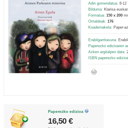
Adin gomendatua:
8-12 
Bilduma:
Klarisa euskar
Formatua:
150 x 200
m
Orrialdeak:
176
Koadernaketa:
Paper-az
Erabilgarritasuna:
Erabil
Paperezko edizioaren ar
Azken argitalpen data:
2
ISBN paperezko edizioa
Paperezko edizioa
16,50 €