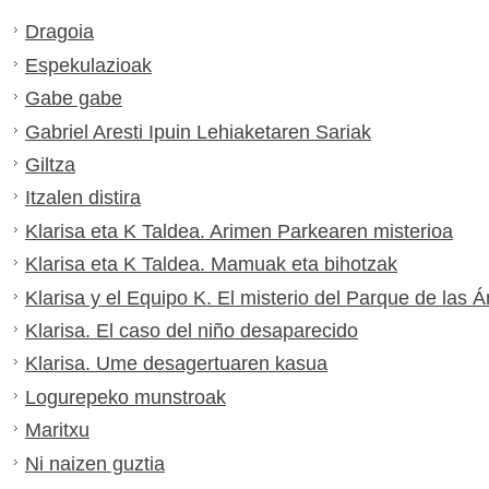
Dragoia
Espekulazioak
Gabe gabe
Gabriel Aresti Ipuin Lehiaketaren Sariak
Giltza
Itzalen distira
Klarisa eta K Taldea. Arimen Parkearen misterioa
Klarisa eta K Taldea. Mamuak eta bihotzak
Klarisa y el Equipo K. El misterio del Parque de las 
Klarisa. El caso del niño desaparecido
Klarisa. Ume desagertuaren kasua
Logurepeko munstroak
Maritxu
Ni naizen guztia