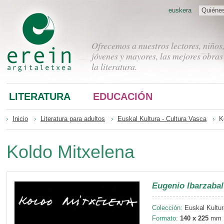
euskera
Quiéne
Ofrecemos a nuestros lectores, niños
jóvenes y mayores, las mejores obras
la literatura.
LITERATURA
EDUCACIÓN
Inicio
Literatura para adultos
Euskal Kultura - Cultura Vasca
K
Koldo Mitxelena
Eugenio Ibarzabal
Colección:
Euskal Kultur
Formato:
140 x 225
mm