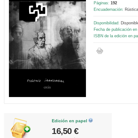
Páginas:
192
Encuadernación:
Rústic
Disponibilidad:
Disponibl
Fecha de publicación en 
ISBN de la edición en pa
Edición en papel
16,50 €