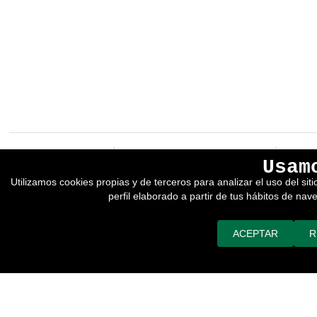
EREIN Argitaletxea
Aviso legal y política de privacidad
Usam
Tolosa etorbidea 107.
Política de Cookies
Utilizamos cookies propias y de terceros para analizar el uso del si
20018
DONOSTIA
Condiciones generales de venta
perfil elaborado a partir de tus hábitos de nav
Tfno.:
(+34) 943 218 300
Desarrollado por adimedia
Fax:
(+34) 943 218 311
erein@erein.eus
ACEPTAR
R