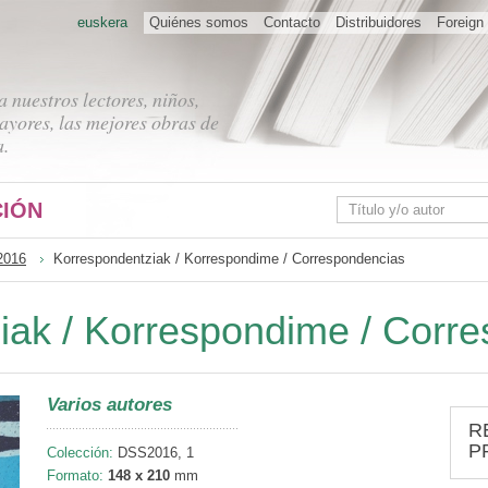
euskera
Quiénes somos
Contacto
Distribuidores
Foreign 
 nuestros lectores, niños,
ayores, las mejores obras de
a.
IÓN
2016
Korrespondentziak / Korrespondime / Correspondencias
iak / Korrespondime / Corr
Varios autores
R
P
Colección:
DSS2016, 1
Formato:
148 x 210
mm