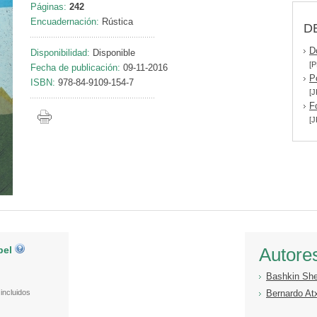
Páginas:
242
Encuadernación:
Rústica
D
D
Disponibilidad:
Disponible
[P
Fecha de publicación:
09-11-2016
P
ISBN:
978-84-9109-154-7
[J
F
[J
pel
Autore
Bashkin Sh
incluidos
Bernardo At