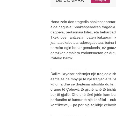
DE COMPRA
Hona zein den tragedia shakespearetar 
alde nagusia: Shakespeareren tragedia
dagoela, pertsonaia hilez, eta beharbad
Txekhoven antzezlan baten bukaeran, je
joa, atsekabetua, adoregabetua; baina biz
borroka egin behar genukeela, ez gataz
gatazken amaiera zoriontsuetan ez dut n
izateko baizik.
–––––––––––––––––
Dallimi kryesor ndërmjet një tragjedie 
është se në mbyllje të një tragjedie të
kufoma dhe se drejtësia ndoshta do të 
drame të Çehovit, të gjithë janë të trish
por të gjallë. Dhe unë tërë jetën kam be
përfundim të lumtur të një konflikti – n
konflikteve, – po për një zgjidhje çehovi
–––––––––––––––––