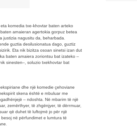
eta komedia txe-khovtar baten arteko
 baten amaieran agertokia gorpuz betea
a justizia nagusitu da, beharbada.
nde guztia desilusionatua dago, guztiz
irik. Eta nik bizitza osoan sinetsi izan dut
ka baten amaiera zoriontsu bat izateko –
ik sinesten–, soluzio txekhovtar bat
shekspiriane dhe një komedie çehoviane
 Shekspirit skena është e mbuluar me
ngadhënjejë – ndoshta. Në mbarim të një
tuar, zemërthyer, të zhgënjyer, të dërrmuar,
suar që duhet të luftojmë jo për një
uk besoj në përfundimet e lumtura të
ane.