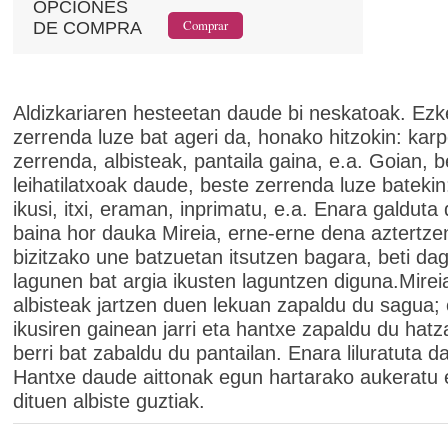
OPCIONES
DE COMPRA
Aldizkariaren hesteetan daude bi neskatoak. Ezk
zerrenda luze bat ageri da, honako hitzokin: karp
zerrenda, albisteak, pantaila gaina, e.a. Goian, be
leihatilatxoak daude, beste zerrenda luze batekin
ikusi, itxi, eraman, inprimatu, e.a. Enara galduta
baina hor dauka Mireia, erne-erne dena aztertze
bizitzako une batzuetan itsutzen bagara, beti da
lagunen bat argia ikusten laguntzen diguna.Mirei
albisteak jartzen duen lekuan zapaldu du sagua;
ikusiren gainean jarri eta hantxe zapaldu du hatz
berri bat zabaldu du pantailan. Enara liluratuta d
Hantxe daude aittonak egun hartarako aukeratu e
dituen albiste guztiak.