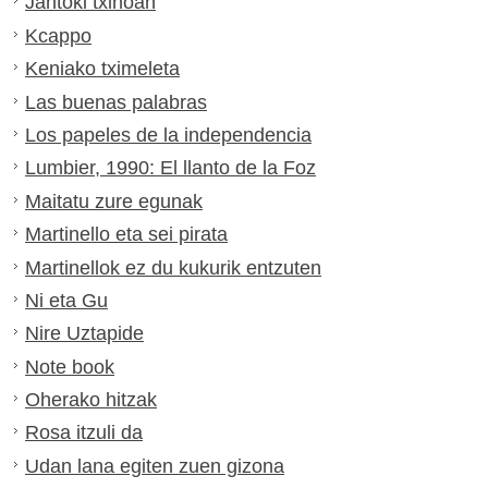
Jantoki txinoan
Kcappo
Keniako tximeleta
Las buenas palabras
Los papeles de la independencia
Lumbier, 1990: El llanto de la Foz
Maitatu zure egunak
Martinello eta sei pirata
Martinellok ez du kukurik entzuten
Ni eta Gu
Nire Uztapide
Note book
Oherako hitzak
Rosa itzuli da
Udan lana egiten zuen gizona