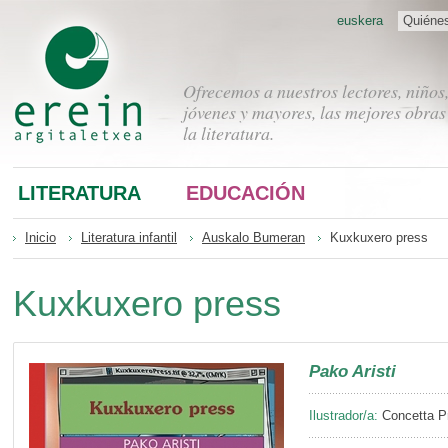
euskera
Quiéne
Ofrecemos a nuestros lectores, niños
jóvenes y mayores, las mejores obras
la literatura.
LITERATURA
EDUCACIÓN
Inicio
Literatura infantil
Auskalo Bumeran
Kuxkuxero press
Kuxkuxero press
Pako Aristi
Ilustrador/a:
Concetta P