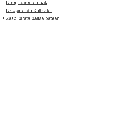
Urregilearen orduak
Uztapide eta Xalbador
Zazpi pirata baltsa batean