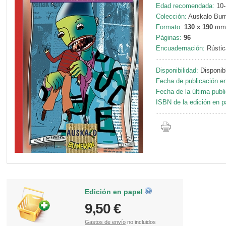
Edad recomendada:
10-
Colección:
Auskalo Bum
Formato:
130 x 190
mm
Páginas:
96
Encuadernación:
Rústic
Disponibilidad:
Disponib
Fecha de publicación en
Fecha de la última publ
ISBN de la edición en p
Edición en papel
9,50 €
Gastos de envío
no incluidos