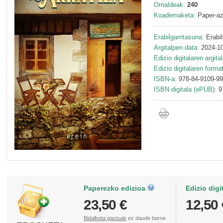
Orrialdeak:
240
Koadernaketa:
Paper-az
Erabilgarritasuna:
Erabil
Argitalpen data:
2024-10
Edizio digitalaren argita
Edizio digitalaren forma
ISBN-a:
978-84-9109-99
ISBN digitala (ePUB):
9
Paperezko edizioa
Edizio digi
23,50 €
12,50 
Bidalketa gastuak
ez daude barne