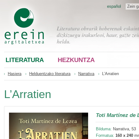
español
Zein g
Literatura obrarik hoberenak eskain
dizkizuegu irakurleoi, haur, gazte zei
heldu.
LITERATURA
HEZKUNTZA
Hasiera
Helduentzako literatura
Narrativa
L’Arratien
L’Arratien
Toti Martínez de 
Bilduma:
Narrativa, 53
Formatua:
160 x 240
m