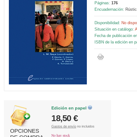
Páginas:
176
Encuadernación:
Rústic
Disponibilidad:
No dispo
Situación en catálogo:
A
Fecha de publicación en
ISBN de la edición en p
Edición en papel
18,50 €
Gastos de envío
no incluidos
OPCIONES
No hay stock