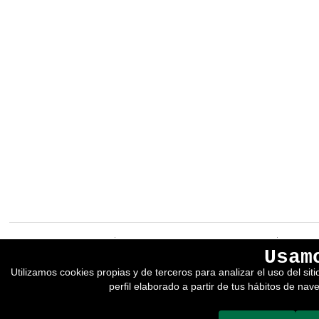
EREIN Argitaletxea
Aviso legal y política de privacidad
Usam
Tolosa etorbidea 107.
Política de Cookies
Utilizamos cookies propias y de terceros para analizar el uso del si
20018
DONOSTIA
Condiciones generales de venta
perfil elaborado a partir de tus hábitos de nav
Tfno.:
(+34) 943 218 300
Desarrollado por adimedia
Fax:
(+34) 943 218 311