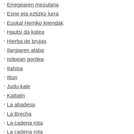
Erregearen mezularia
Esne eta eztizko lurra
Euskal Herriko leiendak
Hautsi da katea
Hierba de brujas
Ilargiaren alaba
Isilpean gordea
Itahisa
Ittun
Judu-kale
Kattalin
La abadesa
La Brecha
La cadena rota
La cadena rota