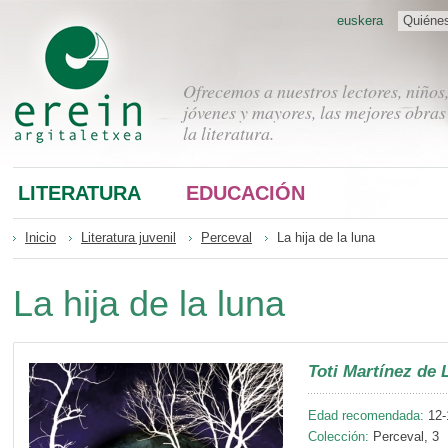
euskera
Quiéne
Ofrecemos a nuestros lectores, niños
jóvenes y mayores, las mejores obras
la literatura.
LITERATURA
EDUCACIÓN
Inicio
Literatura juvenil
Perceval
La hija de la luna
La hija de la luna
Toti Martínez de 
Edad recomendada:
12-
Colección:
Perceval, 3