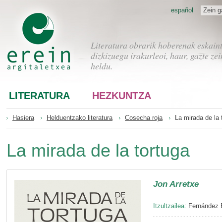
español
Zein g
Literatura obrarik hoberenak eskain
dizkizuegu irakurleoi, haur, gazte zei
heldu.
LITERATURA
HEZKUNTZA
Hasiera
Helduentzako literatura
Cosecha roja
La mirada de la 
La mirada de la tortuga
Jon Arretxe
Itzultzailea:
Fernández B