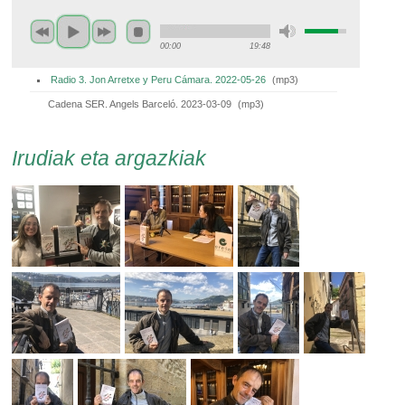
00:00
19:48
Radio 3. Jon Arretxe y Peru Cámara. 2022-05-26
(
mp3
)
Cadena SER. Angels Barceló. 2023-03-09
(
mp3
)
Irudiak eta argazkiak