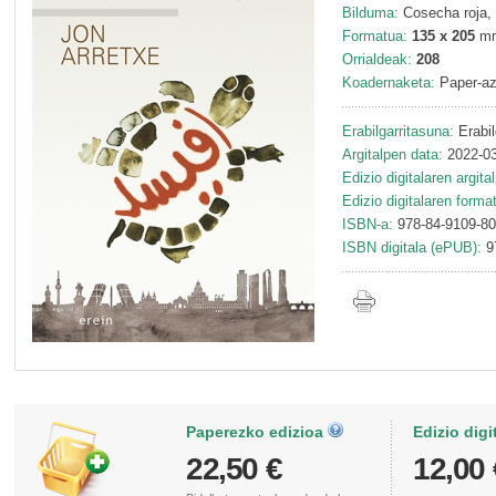
Bilduma:
Cosecha roja,
Formatua:
135 x 205
m
Orrialdeak:
208
Koadernaketa:
Paper-az
Erabilgarritasuna:
Erabil
Argitalpen data:
2022-03
Edizio digitalaren argita
Edizio digitalaren forma
ISBN-a:
978-84-9109-80
ISBN digitala (ePUB):
9
Paperezko edizioa
Edizio digi
22,50 €
12,00 