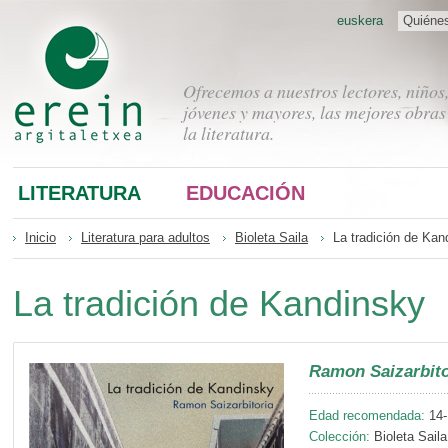
euskera
Quiéne
Ofrecemos a nuestros lectores, niños
jóvenes y mayores, las mejores obras
la literatura.
LITERATURA
EDUCACIÓN
Inicio
Literatura para adultos
Bioleta Saila
La tradición de Kan
La tradición de Kandinsky
Ramon Saizarbito
Edad recomendada:
14-
Colección:
Bioleta Saila