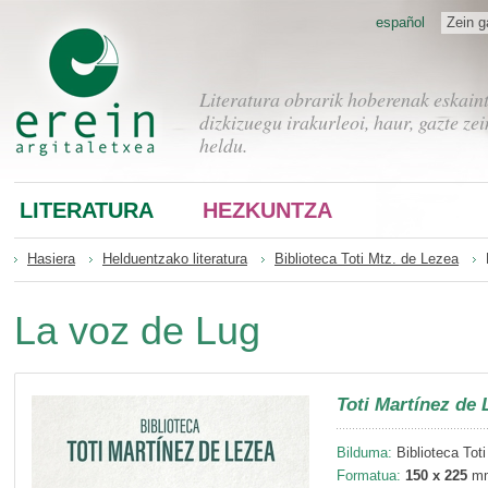
español
Zein g
Literatura obrarik hoberenak eskain
dizkizuegu irakurleoi, haur, gazte zei
heldu.
LITERATURA
HEZKUNTZA
Hasiera
Helduentzako literatura
Biblioteca Toti Mtz. de Lezea
La voz de Lug
Toti Martínez de 
Bilduma:
Biblioteca Tot
Formatua:
150 x 225
m