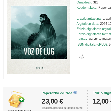
Orrialdeak:
328
Koadernaketa:
Paper-az
Erabilgarritasuna:
Erabil
Argitalpen data:
2024-10
Edizio digitalaren argita
Edizio digitalaren forma
ISBN-a:
978-84-9109-98
ISBN digitala (ePUB):
9
Paperezko edizioa
Edizio digi
23,00 €
12,00 
Bidalketa gastuak
ez daude barne