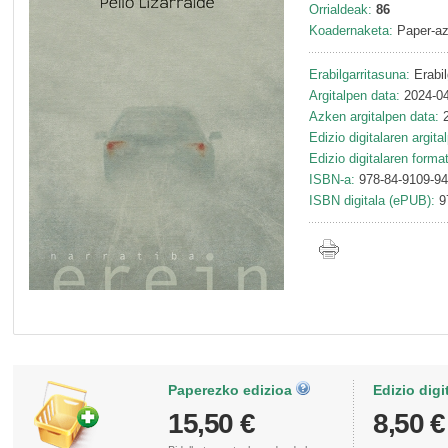
Orrialdeak:
86
Koadernaketa:
Paper-az
Erabilgarritasuna:
Erabil
Argitalpen data:
2024-04
Azken argitalpen data:
2
Edizio digitalaren argita
Edizio digitalaren forma
ISBN-a:
978-84-9109-94
ISBN digitala (ePUB):
9
Paperezko edizioa
Edizio digi
15,50 €
8,50 €