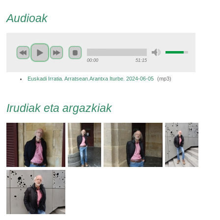
Audioak
00:00
51:15
Euskadi Irratia. Arratsean.Arantxa Iturbe. 2024-06-05
(
mp3
)
Irudiak eta argazkiak