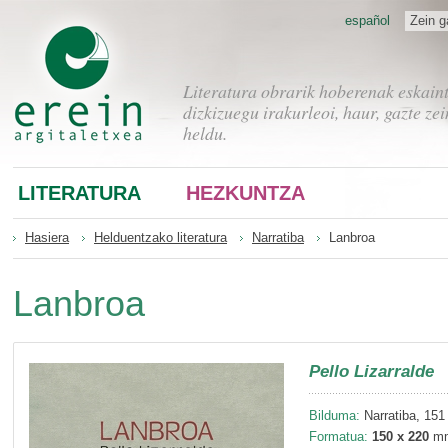
español
Zein g
Literatura obrarik hoberenak eskain
dizkizuegu irakurleoi, haur, gazte zei
heldu.
LITERATURA
HEZKUNTZA
Hasiera
Helduentzako literatura
Narratiba
Lanbroa
Lanbroa
Pello Lizarralde
Bilduma:
Narratiba, 151
Formatua:
150 x 220
m