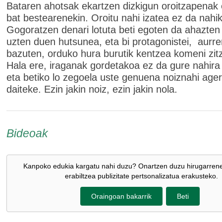
Bataren ahotsak ekartzen dizkigun oroitzapenak 
bat bestearenekin. Oroitu nahi izatea ez da nahi
Gogoratzen denari lotuta beti egoten da ahazte
uzten duen hutsunea, eta bi protagonistei, aurre
bazuten, orduko hura burutik kentzea komeni zit
Hala ere, iraganak gordetakoa ez da gure nahira 
eta betiko lo zegoela uste genuena noiznahi ager
daiteke. Ezin jakin noiz, ezin jakin nola.
Bideoak
Kanpoko edukia kargatu nahi duzu? Onartzen duzu hirugarren
erabiltzea publizitate pertsonalizatua erakusteko.
Oraingoan bakarrik
Beti