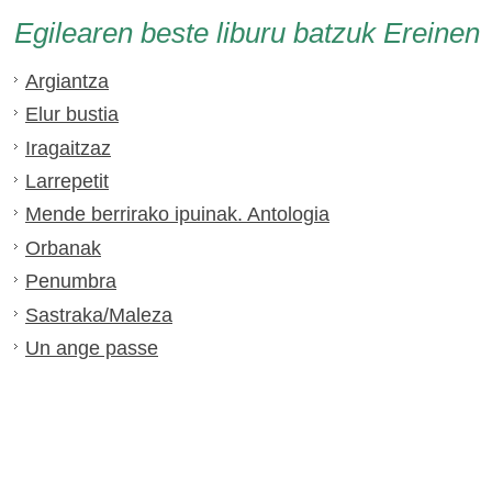
Egilearen beste liburu batzuk Ereinen
Argiantza
Elur bustia
Iragaitzaz
Larrepetit
Mende berrirako ipuinak. Antologia
Orbanak
Penumbra
Sastraka/Maleza
Un ange passe