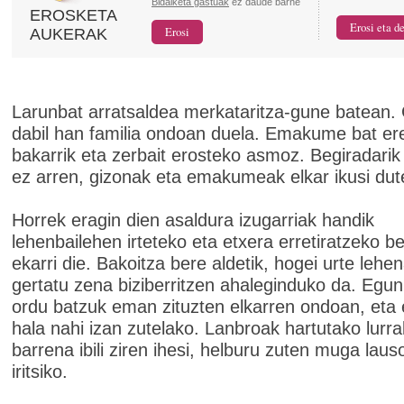
Bidalketa gastuak
ez daude barne
EROSKETA
AUKERAK
Larunbat arratsaldea merkataritza-gune batean. 
dabil han familia ondoan duela. Emakume bat ere
bakarrik eta zerbait erosteko asmoz. Begiradarik
ez arren, gizonak eta emakumeak elkar ikusi dut
Horrek eragin dien asaldura izugarriak handik
lehenbailehen irteteko eta etxera erretiratzeko be
ekarri die. Bakoitza bere aldetik, hogei urte lehe
gertatu zena biziberritzen ahaleginduko da. Egun
ordu batzuk eman zituzten elkarren ondoan, eta 
hala nahi izan zutelako. Lanbroak hartutako lurr
barrena ibili ziren ihesi, helburu zuten muga laus
iritsiko.