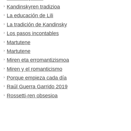
Kandinskyren tradizioa
La educación de Lili
La tradición de Kandinsky
Los pasos incontables
Martutene
Martutene
Miren eta erromantizismoa
Miren y el romanticismo
Porque empieza cada día
Raúl Guerra Garrido 2019
Rossetti-ren obsesioa