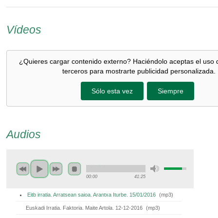
Vídeos
¿Quieres cargar contenido externo? Haciéndolo aceptas el uso 
terceros para mostrarte publicidad personalizada.
Sólo esta vez
Siempre
Audios
00:00
41:25
Eitb irratia. Arratsean saioa. Arantxa Iturbe. 15/01/2016
(
mp3
)
Euskadi Irratia. Faktoria. Maite Artola. 12-12-2016
(
mp3
)