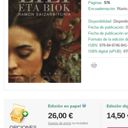
Páginas:
576
Encuadernación:
Rústic
Disponibilidad:
Disponib
Fecha de publicación:
0
Fecha de publicación en 
Formato de la edición di
ISBN:
978-84-9746-941
ISBN digital (ePUB):
97
Edición en papel
Edición di
26,00 €
14,50 
Gastos de envío
no incluidos
OPCIONES