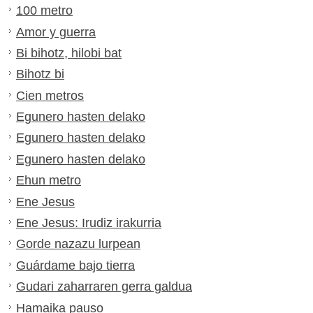
100 metro
Amor y guerra
Bi bihotz, hilobi bat
Bihotz bi
Cien metros
Egunero hasten delako
Egunero hasten delako
Egunero hasten delako
Ehun metro
Ene Jesus
Ene Jesus: Irudiz irakurria
Gorde nazazu lurpean
Guárdame bajo tierra
Gudari zaharraren gerra galdua
Hamaika pauso