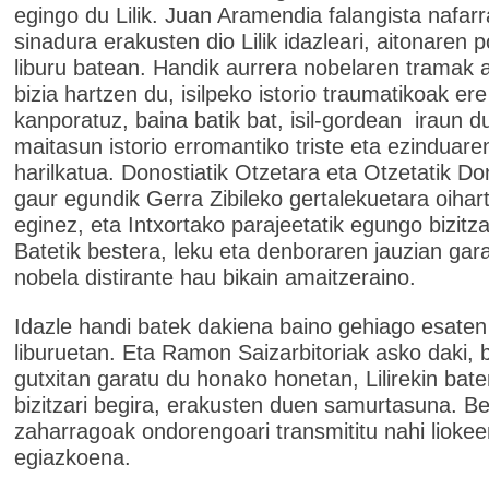
egingo du Lilik. Juan Aramendia falangista nafar
sinadura erakusten dio Lilik idazleari, aitonaren p
liburu batean. Handik aurrera nobelaren tramak 
bizia hartzen du, isilpeko istorio traumatikoak ere
kanporatuz, baina batik bat, isil-gordean iraun d
maitasun istorio erromantiko triste eta ezinduar
harilkatua. Donostiatik Otzetara eta Otzetatik Do
gaur egundik Gerra Zibileko gertalekuetara oihar
eginez, eta Intxortako parajeetatik egungo bizitza
Batetik bestera, leku eta denboraren jauzian gar
nobela distirante hau bikain amaitzeraino.
Idazle handi batek dakiena baino gehiago esaten
liburuetan. Eta Ramon Saizarbitoriak asko daki, 
gutxitan garatu du honako honetan, Lilirekin bate
bizitzari begira, erakusten duen samurtasuna. Be
zaharragoak ondorengoari transmititu nahi lioke
egiazkoena.