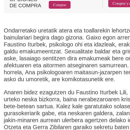
DE COMPRA
Ondarretako uretatik atera eta toallarekin lehortz
bainulariari begira dago gizona. Gaixo egon arre
Faustino Iturbek, psikologo ohi eta idazleak, era
galdu emakumeentzat. Sexualitate baldar eta gri
aske, lasaiago sentitzen dira emakumeak bere o
afektuaren eta aitormen atseginaren samurrean
horrela, Ana psikologoaren maitasun-jazarpen te
asko du umoretik, are komikotasunetik ere.
Anaren bidez ezagutzen du Faustino Iturbek Lili
urteko neska bizkorra, baina nerabezaroaren kris
bete-betean sartua. Kalez kale garatutako solas
gurasokeriarik gabe, eta neskaren galdera, zalan
jakin-minaren aurrean ulerbera agertzen delako i
Otzeta eta Gerra Zibilaren garaiko sekretu baten 