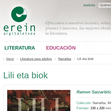
euskera
Quiéne
Ofrecemos a nuestros lectores, niños
jóvenes y mayores, las mejores obras
la literatura.
LITERATURA
EDUCACIÓN
Inicio
Literatura para adultos
Narratiba
Lili eta biok
Lili eta biok
Ramon Saizarbito
Colección:
Narratiba, 94
Formato:
150 x 220
mm