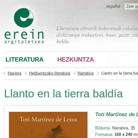
español
Zein g
Literatura obrarik hoberenak eskain
dizkizuegu irakurleoi, haur, gazte zei
heldu.
LITERATURA
HEZKUNTZA
Hasiera
Helduentzako literatura
Narrativa
Llanto en la tierra ba
Llanto en la tierra baldía
Toti Martínez de 
Bilduma:
Narrativa, 35
Formatua:
160 x 240
m