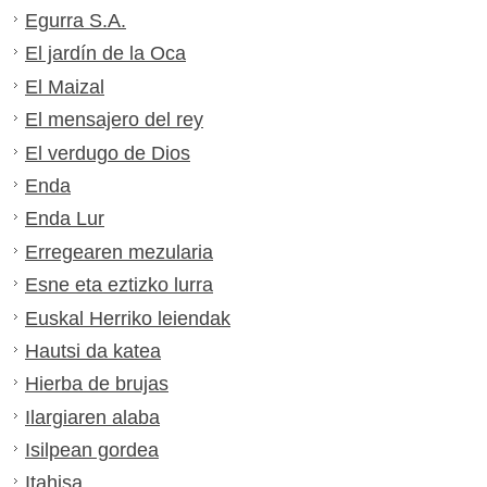
Egurra S.A.
El jardín de la Oca
El Maizal
El mensajero del rey
El verdugo de Dios
Enda
Enda Lur
Erregearen mezularia
Esne eta eztizko lurra
Euskal Herriko leiendak
Hautsi da katea
Hierba de brujas
Ilargiaren alaba
Isilpean gordea
Itahisa