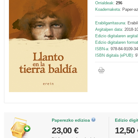
Orrialdeak:
296
Koadernaketa:
Paper-az
Erabilgarritasuna:
Erabil
Argitalpen data:
2018-10
Edizio digitalaren argita
Edizio digitalaren forma
ISBN-a:
978-84-9109-34
ISBN digitala (ePUB):
9
Paperezko edizioa
Edizio digi
23,00 €
12,50 