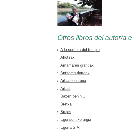
Otros libros del autor/a 
A la sombra del templo
Ahotsak
Amamaren grafitiak
Antsoren dorreak
Arbasoen ituna
Artadi
Bazen behin...
Bretxa
Brujas
Egunsentiko argia
Egurra S.A.