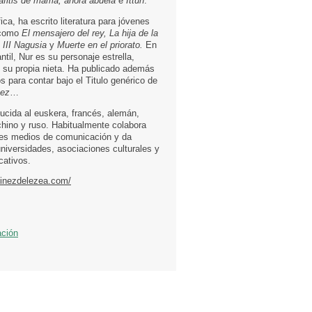
rafitis de mamá, ahora abuela
e
Ittun
.
fica, ha escrito literatura para jóvenes
 como
El mensajero del rey, La hija de la
 III Nagusia
y
Muerte en el priorato.
En
antil, Nur es su personaje estrella,
n su propia nieta. Ha publicado además
 para contar bajo el Titulo genérico de
vez
…
ducida al euskera, francés, alemán,
chino y ruso. Habitualmente colabora
tes medios de comunicación y da
universidades, asociaciones culturales y
cativos.
tinezdelezea.com/
ación