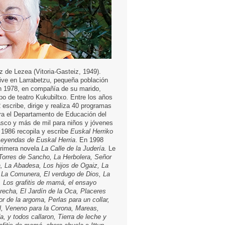
z de Lezea (Vitoria-Gasteiz, 1949).
Vive en Larrabetzu, pequeña población
n 1978, en compañía de su marido,
po de teatro Kukubiltxo. Entre los años
 escribe, dirige y realiza 40 programas
ra el Departamento de Educación del
sco y más de mil para niños y jóvenes
1986 recopila y escribe
Euskal Herriko
Leyendas de Euskal Herria
. En 1998
primera novela
La Calle de la Judería.
Le
Torres de Sancho, La Herbolera, Señor
a, La Abadesa, Los hijos de Ogaiz, La
 La Comunera, El verdugo de Dios, La
, Los grafitis de mamá, el ensayo
brecha, El Jardín de la Oca, Placeres
lor de la argoma, Perlas para un collar,
l, Veneno para la Corona, Mareas,
a, y todos callaron, Tierra de leche y