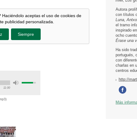
miel, Los g
Autora prolí
con títulos
 Haciéndolo aceptas el uso de cookies de
Luna, Antxo
te publicidad personalizada.
el tramo inf
inspirado e
z
Siempre
ocho cuentos
Érase una 
Ha sido tra
portugués, 
con diferen
charlas en 
centros edu
http://mar
11:00
mp3
)
Más inform