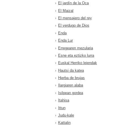
El jardín de la Oca
El Maizal
El mensajero del rey
El verdugo de Dios
Enda
Enda Lur
Erregearen mezularia
Esne eta eztizko lurra
Euskal Herriko leiendak
Hautsi da katea
Hierba de brujas
Ilargiaren alaba
Isilpean gordea
Itahisa
Ittun
Judu-kale
Kattalin