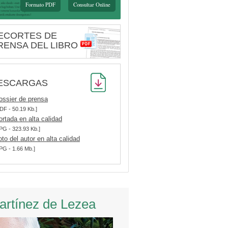
Formato PDF
Consultar Online
ECORTES DE
RENSA DEL LIBRO
ESCARGAS
ossier de prensa
DF - 50.19 Kb.]
ortada en alta calidad
PG - 323.93 Kb.]
oto del autor en alta calidad
PG - 1.66 Mb.]
Martínez de Lezea