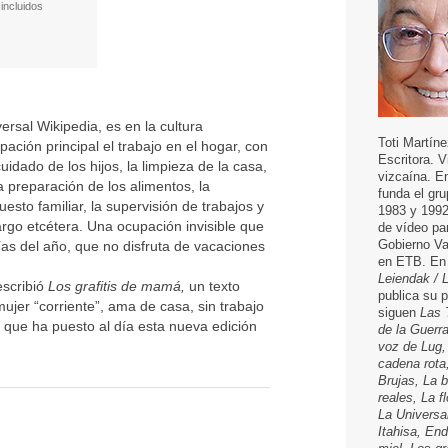
incluidos
versal Wikipedia, es en la cultura
Toti Martíne
pación principal el trabajo en el hogar, con
Escritora. 
idado de los hijos, la limpieza de la casa,
vizcaína. E
la preparación de los alimentos, la
funda el gru
uesto familiar, la supervisión de trabajos y
1983 y 1992
argo etcétera. Una ocupación invisible que
de vídeo pa
Gobierno Va
as del año, que no disfruta de vacaciones
en ETB. En 
Leiendak / 
escribió
Los grafitis de mamá,
un texto
publica su 
ujer “corriente”, ama de casa, sin trabajo
siguen
Las 
 que ha puesto al día esta nueva edición
de la Guerr
voz de Lug,
cadena rota
Brujas, La 
reales, La f
La Universa
Itahisa, End