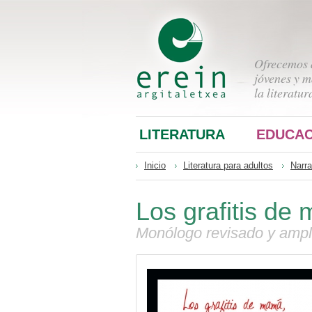
Ofrecemos a
jóvenes y m
la literatur
LITERATURA
EDUCAC
Inicio
Literatura para adultos
Narra
Los grafitis de
Monólogo revisado y ampl