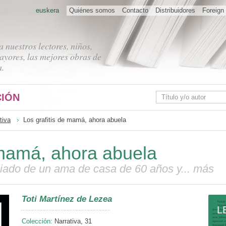
euskera
Quiénes somos
Contacto
Distribuidores
Foreign 
 nuestros lectores, niños,
ayores, las mejores obras de
a.
IÓN
tiva
Los grafitis de mamá, ahora abuela
 mamá, ahora abuela
iado de un ama de casa de 60 años y... más
Toti Martínez de Lezea
L
Colección:
Narrativa, 31