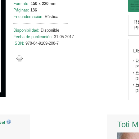
Formato:
150 x 220
mm
Páginas:
136
Encuadernación:
Rústica
R
P
Disponibilidad:
Disponible
Fecha de publicación:
31-05-2017
ISBN:
978-84-9109-208-7
D
D
[P
P
[J
F
[J
pel
Toti 