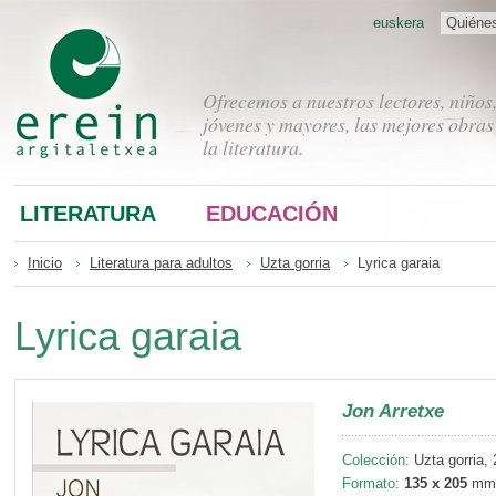
euskera
Quiéne
Ofrecemos a nuestros lectores, niños
jóvenes y mayores, las mejores obras
la literatura.
LITERATURA
EDUCACIÓN
Inicio
Literatura para adultos
Uzta gorria
Lyrica garaia
Lyrica garaia
Jon Arretxe
Colección:
Uzta gorria, 
Formato:
135 x 205
mm