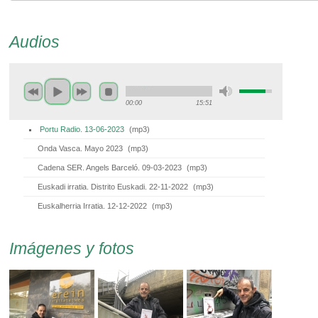
Audios
00:00
15:51
Portu Radio. 13-06-2023
(
mp3
)
Onda Vasca. Mayo 2023
(
mp3
)
Cadena SER. Angels Barceló. 09-03-2023
(
mp3
)
Euskadi irratia. Distrito Euskadi. 22-11-2022
(
mp3
)
Euskalherria Irratia. 12-12-2022
(
mp3
)
Imágenes y fotos