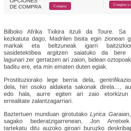
OPCIONES
DE COMPRA
Bilboko Afrika Txikira itzuli da Toure. Sa 
kezkatuta dago, Madrilen bisita egin zionean 
markak eta beltzuneak igarri baitzizki
sasidetektibea argitzen saiatuko da bere
lagunari zer gertatzen ari zaion, bidean oztopoak
baditu ere, eta min ematen duten egiak.
Prostituziorako lege berria dela, gentrifikazi
dela, hiri osoko aldaketa sakonak direla…, a
edo hala, aurre egiten ari zaio etorkizun 
errealitate zalantzagarriari.
Baztertuen munduan girotutako
Lyrica Garaia
n
sagako bederatzigarrenean, Jon Arretxek
tartekatu ditu auzoko giroari buruzko deskrib