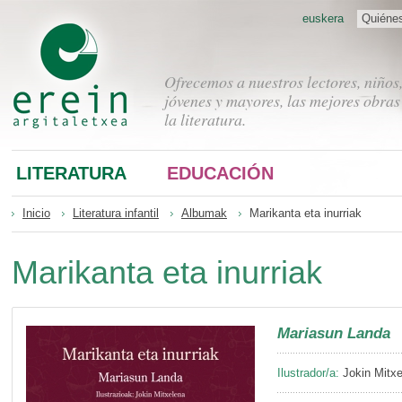
euskera
Quiéne
Ofrecemos a nuestros lectores, niños
jóvenes y mayores, las mejores obras
la literatura.
LITERATURA
EDUCACIÓN
Inicio
Literatura infantil
Albumak
Marikanta eta inurriak
Marikanta eta inurriak
Mariasun Landa
Ilustrador/a:
Jokin Mitxe