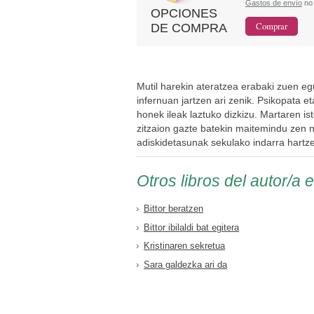
Gastos de envío
no 
OPCIONES
DE COMPRA
Mutil harekin ateratzea erabaki zuen e
infernuan jartzen ari zenik. Psikopata eta 
honek ileak laztuko dizkizu. Martaren is
zitzaion gazte batekin maitemindu zen 
adiskidetasunak sekulako indarra hartze
Otros libros del autor/a 
Bittor beratzen
Bittor ibilaldi bat egitera
Kristinaren sekretua
Sara galdezka ari da