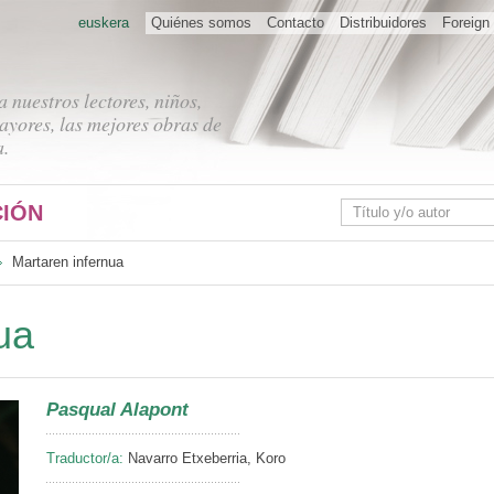
euskera
Quiénes somos
Contacto
Distribuidores
Foreign 
 nuestros lectores, niños,
ayores, las mejores obras de
a.
IÓN
Martaren infernua
ua
Pasqual Alapont
Traductor/a:
Navarro Etxeberria, Koro