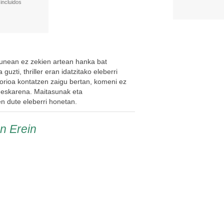
incluidos
gunean ez zekien artean hanka bat
guzti, thriller eran idatzitako eleberri
torioa kontatzen zaigu bertan, komeni ez
neskarena. Maitasunak eta
n dute eleberri honetan.
en Erein