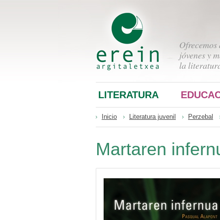
Ofrecemos a
jóvenes y m
la literatur
LITERATURA
EDUCAC
Inicio
Literatura juvenil
Perzebal
Martaren infern