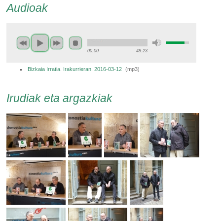
Audioak
00:00
48:23
Bizkaia Irratia. Irakurrieran. 2016-03-12
(
mp3
)
Irudiak eta argazkiak