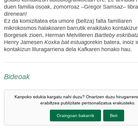
duen familia osoak, zomorroaz –Gregor Samsaz– libra
direnean!
Ez da komizitatea eta umore (beltza) falta familiaren
mikrokosmos halakoaren barrutik eraikitako kontakizu
Borgesek zioen, Herman Melvilleren
Bartleby eskribat
Henry Jamesen
Koxka bat estuago
rekin batera, inoiz 
kontakizun liluragarriena dela Kafkaren honako hau.
Bideoak
Kanpoko edukia kargatu nahi duzu? Onartzen duzu hirugarren
erabiltzea publizitate pertsonalizatua erakusteko.
Oraingoan bakarrik
Beti