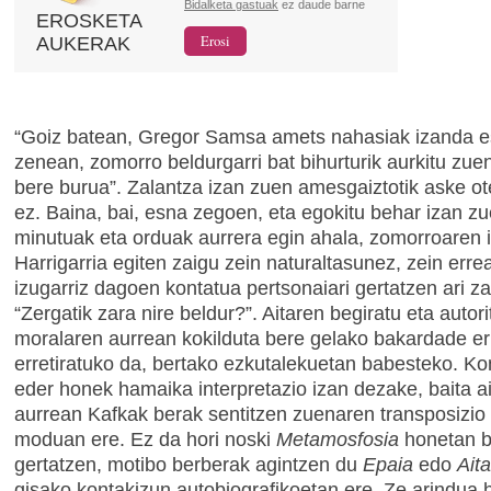
Bidalketa gastuak
ez daude barne
EROSKETA
AUKERAK
“Goiz batean, Gregor Samsa amets nahasiak izanda e
zenean, zomorro beldurgarri bat bihurturik aurkitu zu
bere burua”. Zalantza izan zuen amesgaiztotik aske ot
ez. Baina, bai, esna zegoen, eta egokitu behar izan zu
minutuak eta orduak aurrera egin ahala, zomorroaren 
Harrigarria egiten zaigu zein naturaltasunez, zein erre
izugarriz dagoen kontatua pertsonaiari gertatzen ari za
“Zergatik zara nire beldur?”. Aitaren begiratu eta autori
moralaren aurrean kokilduta bere gelako bakardade e
erretiratuko da, bertako ezkutalekuetan babesteko. Ko
eder honek hamaika interpretazio izan dezake, baita a
aurrean Kafkak berak sentitzen zuenaren transposizio l
moduan ere. Ez da hori noski
Metamosfosia
honetan b
gertatzen, motibo berberak agintzen du
Epaia
edo
Ait
gisako kontakizun autobiografikoetan ere. Ze arindua 