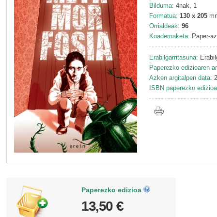
Bilduma:
4nak, 1
Formatua:
130 x 205
m
Orrialdeak:
96
Koadernaketa:
Paper-az
Erabilgarritasuna:
Erabil
Paperezko edizioaren ar
Azken argitalpen data:
2
ISBN paperezko edizioa
Paperezko edizioa
13,50 €