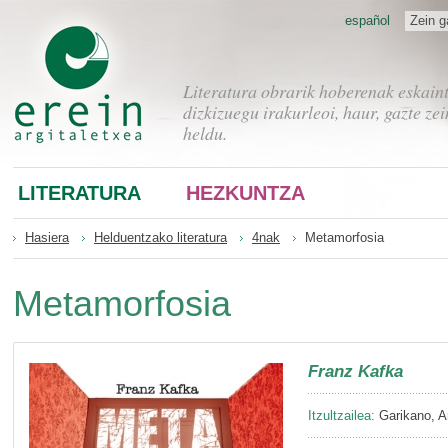
español
Zein g
Literatura obrarik hoberenak eskain
dizkizuegu irakurleoi, haur, gazte zei
heldu.
LITERATURA
HEZKUNTZA
Hasiera
Helduentzako literatura
4nak
Metamorfosia
Metamorfosia
Franz Kafka
Itzultzailea:
Garikano, A