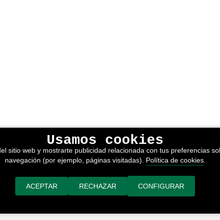
Usamos cookies
lítica de privacidad
el sitio web y mostrarte publicidad relacionada con tus preferencias sob
kies
navegación (por ejemplo, páginas visitadas).
Política de cookies
.
nerales de venta
or adimedia
ACEPTAR
RECHAZAR
CONFIGURAR