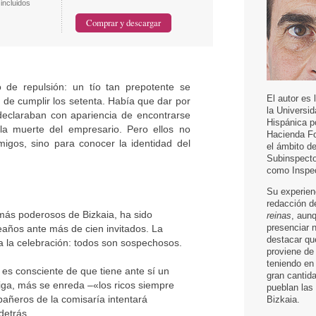
incluidos
o de repulsión: un tío tan prepotente se
El autor es
e cumplir los setenta. Había que dar por
la Universid
eclaraban con apariencia de encontrarse
Hispánica p
a muerte del empresario. Pero ellos no
Hacienda Fo
migos, sino para conocer la identidad del
el ámbito d
Subinspecto
como Inspec
Su experienc
redacción d
más poderosos de Bizkaia, ha sido
reinas
, aun
presenciar 
eaños ante más de cien invitados. La
destacar que
 a la celebración: todos son sospechosos.
proviene de
teniendo en
, es consciente de que tiene ante sí un
gran cantida
iga, más se enreda –«los ricos siempre
pueblan las
añeros de la comisaría intentará
Bizkaia.
detrás.