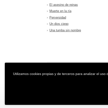
El asesino de reinas
Muerte en la ría
Perversidad
Un dios ciego
Una tumba sin nombre
EREIN Argitaletxea
Aviso legal y po
Utilizamos cookies propias y de terceros para analizar el uso d
Tolosa etorbidea 107.
Política de Coo
20018
DONOSTIA
Condiciones ge
Tfno.:
(+34) 943 218 300
Desarrollado p
Fax:
(+34) 943 218 311
erein@erein.eus