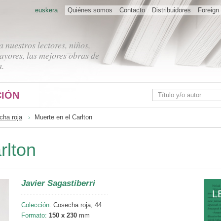
euskera
Quiénes somos
Contacto
Distribuidores
Foreign 
 nuestros lectores, niños,
ayores, las mejores obras de
a.
IÓN
cha roja
Muerte en el Carlton
rlton
Javier Sagastiberri
L
Colección:
Cosecha roja, 44
Formato:
150 x 230
mm