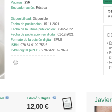
Páginas:
256
Encuadernación:
Rústica
R
P
Disponibilidad:
Disponible
Fecha de publicación:
15-11-2021
Fecha de la última publicación:
08-02-2022
D
Fecha de publicación en digital:
01-12-2021
Formato de la edición digital:
EPUB
D
ISBN:
978-84-9109-755-6
[P
ISBN digital (ePUB):
978-84-9109-787-7
P
[J
F
[J
pel
Edición digital
Javier
12,00 €