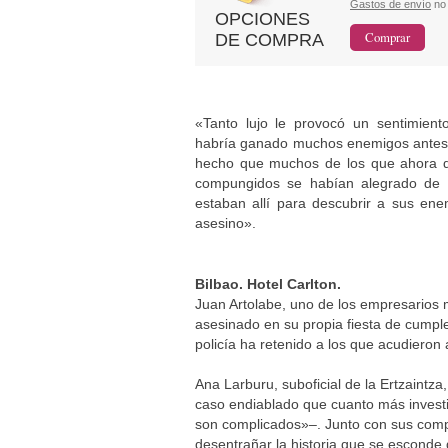
Gastos de envío
no 
OPCIONES
DE COMPRA
«Tanto lujo le provocó un sentimient
habría ganado muchos enemigos antes d
hecho que muchos de los que ahora d
compungidos se habían alegrado de l
estaban allí para descubrir a sus ene
asesino».
Bilbao. Hotel Carlton.
Juan Artolabe, uno de los empresarios 
asesinado en su propia fiesta de cumpl
policía ha retenido a los que acudieron
Ana Larburu, suboficial de la Ertzaintza
caso endiablado que cuanto más invest
son complicados»–. Junto con sus comp
desentrañar la historia que se esconde 