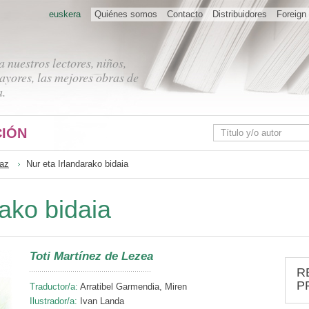
euskera
Quiénes somos
Contacto
Distribuidores
Foreign 
 nuestros lectores, niños,
ayores, las mejores obras de
a.
IÓN
raz
Nur eta Irlandarako bidaia
rako bidaia
Toti Martínez de Lezea
R
P
Traductor/a:
Arratibel Garmendia, Miren
Ilustrador/a:
Ivan Landa