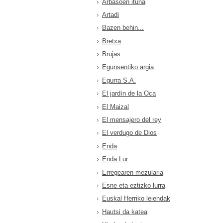
Arbasoen ituna
Artadi
Bazen behin...
Bretxa
Brujas
Egunsentiko argia
Egurra S.A.
El jardín de la Oca
El Maizal
El mensajero del rey
El verdugo de Dios
Enda
Enda Lur
Erregearen mezularia
Esne eta eztizko lurra
Euskal Herriko leiendak
Hautsi da katea