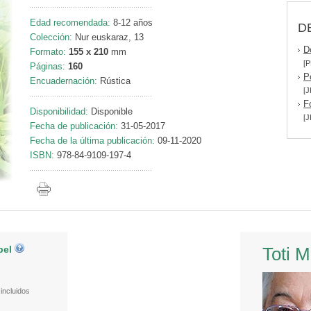
Edad recomendada:
8-12 años
D
Colección:
Nur euskaraz, 13
D
Formato:
155 x 210
mm
[P
Páginas:
160
P
Encuadernación:
Rústica
[J
F
Disponibilidad:
Disponible
[J
Fecha de publicación:
31-05-2017
Fecha de la última publicación:
09-11-2020
ISBN:
978-84-9109-197-4
pel
Toti 
incluidos