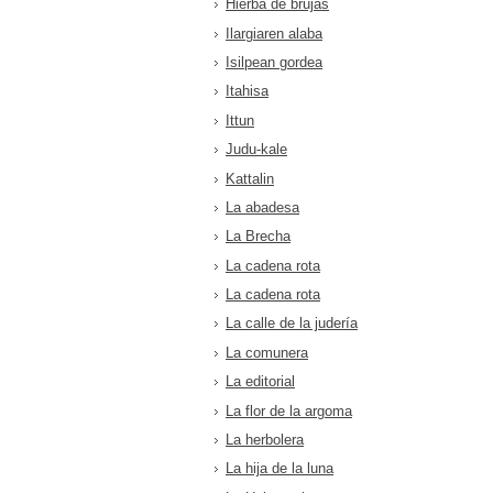
Hierba de brujas
Ilargiaren alaba
Isilpean gordea
Itahisa
Ittun
Judu-kale
Kattalin
La abadesa
La Brecha
La cadena rota
La cadena rota
La calle de la judería
La comunera
La editorial
La flor de la argoma
La herbolera
La hija de la luna