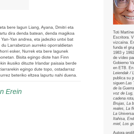
ta bere lagun Liang, Ayana, Dmitri eta
Toti Martíne
k sartu dira denda batean, denda magikoa
Escritora. 
Yan-Yan andrea, eta jadezko untxi bat
vizcaína. E
in du Larrabetzun aurreko oporraldietan
funda el gru
 horri esker, Nurrek eta bere lagunek
1983 y 1992
onetan. Bisita egingo diote han Finn
de vídeo pa
Gobierno Va
kin ikusiko dituzte Irlandar paisaia berde
en ETB. En 
iarrarekin egingo dute topo, ostadarraz
Leiendak / 
rrez beteriko eltzea lapurtu nahi duena.
publica su 
siguen
Las 
de la Guerr
en Erein
voz de Lug,
cadena rota
Brujas, La 
reales, La f
La Universa
Itahisa, End
miel, Los g
Autora prolí