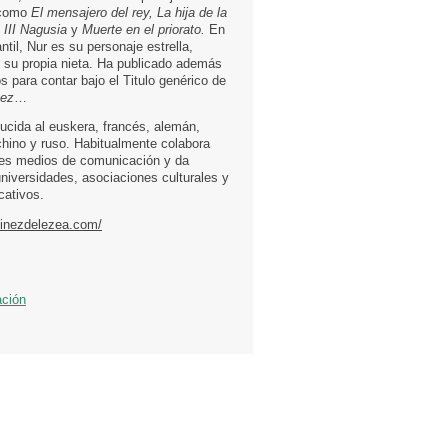
 como
El mensajero del rey, La hija de la
 III Nagusia
y
Muerte en el priorato.
En
antil, Nur es su personaje estrella,
n su propia nieta. Ha publicado además
 para contar bajo el Titulo genérico de
vez
…
ducida al euskera, francés, alemán,
chino y ruso. Habitualmente colabora
tes medios de comunicación y da
universidades, asociaciones culturales y
cativos.
tinezdelezea.com/
ación