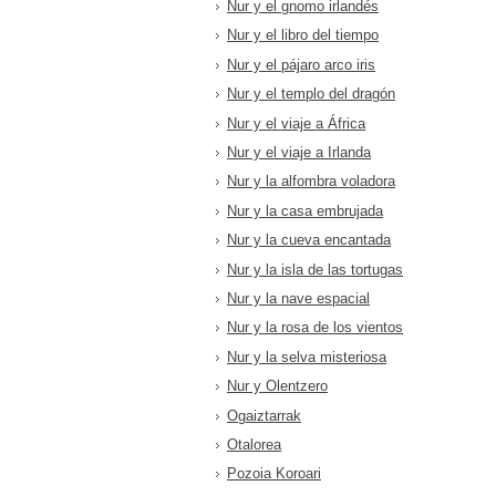
Nur y el gnomo irlandés
Nur y el libro del tiempo
Nur y el pájaro arco iris
Nur y el templo del dragón
Nur y el viaje a África
Nur y el viaje a Irlanda
Nur y la alfombra voladora
Nur y la casa embrujada
Nur y la cueva encantada
Nur y la isla de las tortugas
Nur y la nave espacial
Nur y la rosa de los vientos
Nur y la selva misteriosa
Nur y Olentzero
Ogaiztarrak
Otalorea
Pozoia Koroari