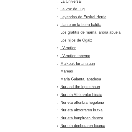
La Universal
La voz de Lug
Leyendas de Euskal Herria
Llanto en la tierra baldía
Los grafitis de mamá, ahora abuela
Los hijos de Ogaiz
L’Arratien
L’Arratien taberna
Malkoak lur antzuan
Mareas
Maria Galanta, abadesa
Nur and the leprechaun
Nur eta Afrikarako bidaia
Nur eta alfonbra hegalaria
Nur eta altxorraren kutxa
Nur eta banpiroen dantza
Nur eta denboraren liburua