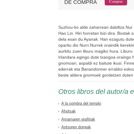
DE COMPRA
Suzhou-ko alde zaharrean dabiltza Nur e
Hao Lin. Hiri horretan bizi dira. Bosta
dela esan du Ayanak. Han ezagutu dute 
oparitu dio Nurri.Nurrek oraindik berek
aurkitu zuen liburu magiko hura. Liburu
Irlandara egingo dute txangoa oraingo h
gnomoari, aspaldi ez baitute ikusi. Finne
ederrak eta Banandonner erraldoi eskoz
beste aldera gnomoek gordetzen duten u
Otros libros del autor/a 
A la sombra del templo
Ahotsak
Amamaren grafitiak
Antsoren dorreak