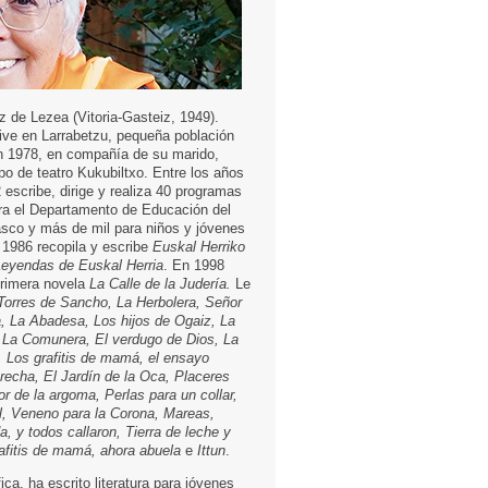
z de Lezea (Vitoria-Gasteiz, 1949).
Vive en Larrabetzu, pequeña población
n 1978, en compañía de su marido,
po de teatro Kukubiltxo. Entre los años
 escribe, dirige y realiza 40 programas
ra el Departamento de Educación del
sco y más de mil para niños y jóvenes
1986 recopila y escribe
Euskal Herriko
Leyendas de Euskal Herria
. En 1998
primera novela
La Calle de la Judería.
Le
Torres de Sancho, La Herbolera, Señor
a, La Abadesa, Los hijos de Ogaiz, La
 La Comunera, El verdugo de Dios, La
, Los grafitis de mamá, el ensayo
brecha, El Jardín de la Oca, Placeres
lor de la argoma, Perlas para un collar,
l, Veneno para la Corona, Mareas,
a, y todos callaron, Tierra de leche y
rafitis de mamá, ahora abuela
e
Ittun
.
fica, ha escrito literatura para jóvenes