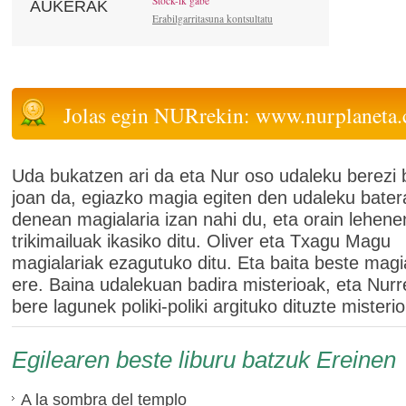
Stock-ik gabe
AUKERAK
Erabilgarritasuna kontsultatu
Jolas egin NURrekin: www.nurplaneta
Uda bukatzen ari da eta Nur oso udaleku berezi 
joan da, egiazko magia egiten den udaleku bater
denean magialaria izan nahi du, eta orain lehen
trikimailuak ikasiko ditu. Oliver eta Txagu Magu
magialariak ezagutuko ditu. Eta baita beste magi
ere. Baina udalekuan badira misterioak, eta Nurr
bere lagunek poliki-poliki argituko dituzte misterio
Egilearen beste liburu batzuk Ereinen
A la sombra del templo