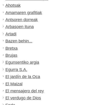
Ahotsak
Amamaren grafitiak
Antsoren dorreak
Arbasoen ituna
Artadi
Bazen behin...
Bretxa
Brujas
Egunsentiko argia
Egurra S.A.
El jardín de la Oca
El Maizal
El mensajero del rey
El verdugo de Dios