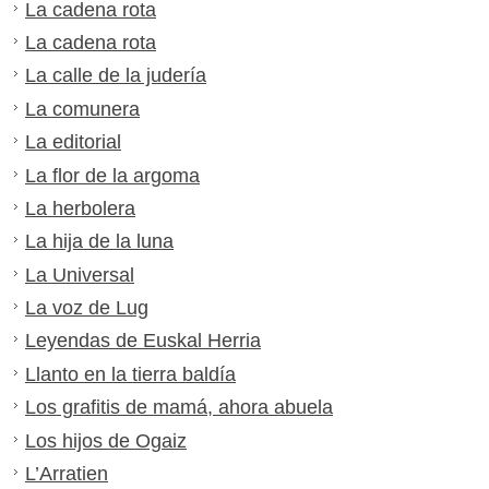
La cadena rota
La cadena rota
La calle de la judería
La comunera
La editorial
La flor de la argoma
La herbolera
La hija de la luna
La Universal
La voz de Lug
Leyendas de Euskal Herria
Llanto en la tierra baldía
Los grafitis de mamá, ahora abuela
Los hijos de Ogaiz
L’Arratien