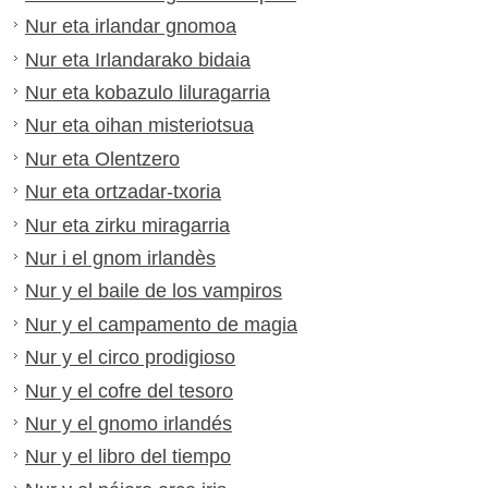
Nur eta irlandar gnomoa
Nur eta Irlandarako bidaia
Nur eta kobazulo liluragarria
Nur eta oihan misteriotsua
Nur eta Olentzero
Nur eta ortzadar-txoria
Nur eta zirku miragarria
Nur i el gnom irlandès
Nur y el baile de los vampiros
Nur y el campamento de magia
Nur y el circo prodigioso
Nur y el cofre del tesoro
Nur y el gnomo irlandés
Nur y el libro del tiempo