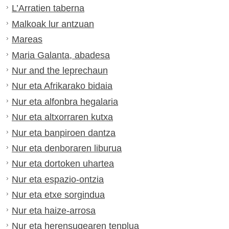
L’Arratien taberna
Malkoak lur antzuan
Mareas
Maria Galanta, abadesa
Nur and the leprechaun
Nur eta Afrikarako bidaia
Nur eta alfonbra hegalaria
Nur eta altxorraren kutxa
Nur eta banpiroen dantza
Nur eta denboraren liburua
Nur eta dortoken uhartea
Nur eta espazio-ontzia
Nur eta etxe sorgindua
Nur eta haize-arrosa
Nur eta herensugearen tenplua