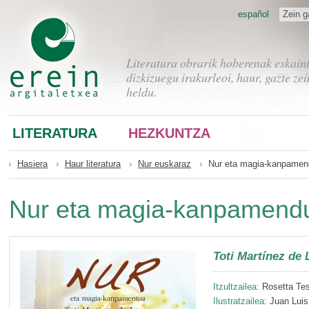
español
Zein g
Literatura obrarik hoberenak eskain
dizkizuegu irakurleoi, haur, gazte zei
heldu.
LITERATURA
HEZKUNTZA
Hasiera
Haur literatura
Nur euskaraz
Nur eta magia-kanpame
Nur eta magia-kanpamend
Toti Martínez de 
Itzultzailea:
Rosetta Tes
Ilustratzailea:
Juan Luis