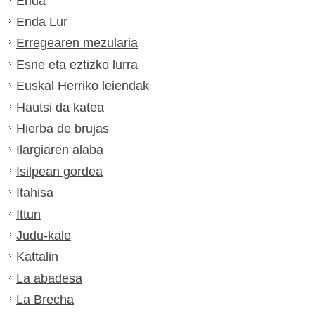
Enda
Enda Lur
Erregearen mezularia
Esne eta eztizko lurra
Euskal Herriko leiendak
Hautsi da katea
Hierba de brujas
Ilargiaren alaba
Isilpean gordea
Itahisa
Ittun
Judu-kale
Kattalin
La abadesa
La Brecha