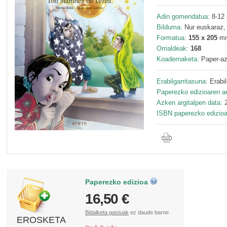
Adin gomendatua:
8-12 
Bilduma:
Nur euskaraz,
Formatua:
155 x 205
m
Orrialdeak:
168
Koadernaketa:
Paper-az
Erabilgarritasuna:
Erabil
Paperezko edizioaren ar
Azken argitalpen data:
2
ISBN paperezko edizioa
Paperezko edizioa
16,50 €
Bidalketa gastuak
ez daude barne
EROSKETA