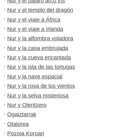
Nur y el pájaro arco iris
Nur y el templo del dragón
Nur y el viaje a África
Nur y el viaje a Irlanda
Nur y la alfombra voladora
Nur y la casa embrujada
Nur y la cueva encantada
Nur y la isla de las tortugas
Nur y la nave espacial
Nur y la rosa de los vientos
Nur y la selva misteriosa
Nur y Olentzero
Ogaiztarrak
Otalorea
Pozoia Koroari