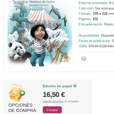
Edad recomendada:
8-1
Colección:
Nur euskaraz
Formato:
155 x 210
mm
Páginas:
152
Encuadernación:
Rústic
Disponibilidad:
Disponib
Fecha de publicación:
0
ISBN:
978-84-9109-648
Edición en papel
16,50 €
Gastos de envío
no incluidos
OPCIONES
DE COMPRA