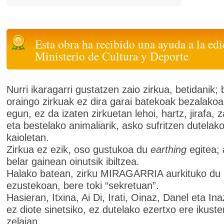
Esta obra ha recibido una ayuda a la edi
Ministerio de Cultura y Deporte
Nurri ikaragarri gustatzen zaio zirkua, betidanik; 
oraingo zirkuak ez dira garai batekoak bezalako
egun, ez da izaten zirkuetan lehoi, hartz, jirafa, z
eta bestelako animaliarik, asko sufritzen dutelak
kaioletan.
Zirkua ez ezik, oso gustukoa du
earthing
egitea; 
belar gainean oinutsik ibiltzea.
Halako batean, zirku MIRAGARRIA aurkituko du 
ezustekoan, bere toki “sekretuan”.
Hasieran, Itxina, Ai Di, Irati, Oinaz, Danel eta In
ez diote sinetsiko, ez dutelako ezertxo ere ikust
zelaian.