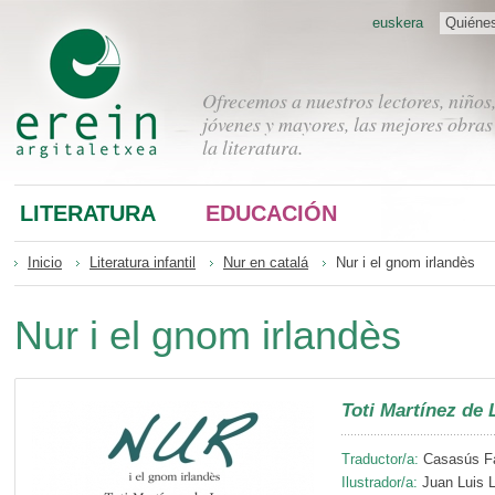
euskera
Quiéne
Ofrecemos a nuestros lectores, niños
jóvenes y mayores, las mejores obras
la literatura.
LITERATURA
EDUCACIÓN
Inicio
Literatura infantil
Nur en catalá
Nur i el gnom irlandès
Nur i el gnom irlandès
Toti Martínez de 
Traductor/a:
Casasús Fa
Ilustrador/a:
Juan Luis 