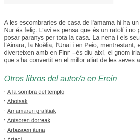
A les escombraries de casa de l’amama hi ha un 
Nur és feliç. L’avi es pensa que és un ratolí i no
posar paranys per tota la casa. La nena i els se
l’Ainara, la Noèlia, l’Unai i en Peio, mentrestant, 
diverteixen amb en Finn –és diu així, el gnom ir
que s’ha convertit en el millor aliat de les seves 
Otros libros del autor/a en Erein
A la sombra del templo
Ahotsak
Amamaren grafitiak
Antsoren dorreak
Arbasoen ituna
Artadi