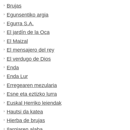
Brujas
Egunsentiko argia
Egurra S.A.
El jardín de la Oca
El Maizal
El mensajero del rey
El verdugo de Dios
Enda
Enda Lur
Erregearen mezularia
Esne eta eztizko lurra
Euskal Herriko leiendak
Hautsi da katea
Hierba de brujas
Ilargiaren alaba