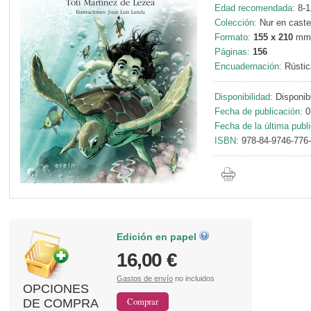
Edad recomendada:
8-1
Colección:
Nur en castel
Formato:
155 x 210
mm
Páginas:
156
Encuadernación:
Rústic
Disponibilidad:
Disponib
Fecha de publicación:
0
Fecha de la última publ
ISBN:
978-84-9746-776
Edición en papel
16,00 €
Gastos de envío
no incluidos
OPCIONES
DE COMPRA