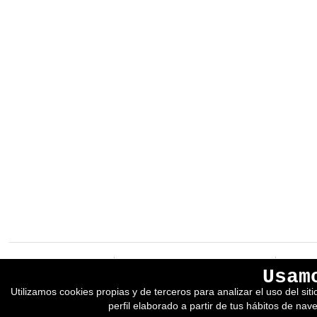
EREIN Argitaletxea
Aviso legal y política de privacidad
Usam
Tolosa etorbidea 107.
Política de Cookies
Utilizamos cookies propias y de terceros para analizar el uso del si
20018
DONOSTIA
Condiciones generales de venta
perfil elaborado a partir de tus hábitos de nav
Tfno.:
(+34) 943 218 300
Desarrollado por adimedia