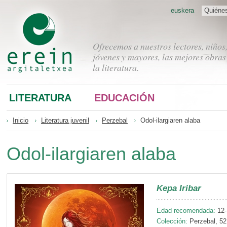
euskera
Quiéne
Ofrecemos a nuestros lectores, niños
jóvenes y mayores, las mejores obras
la literatura.
LITERATURA
EDUCACIÓN
Inicio
Literatura juvenil
Perzebal
Odol-ilargiaren alaba
Odol-ilargiaren alaba
Kepa Iribar
Edad recomendada:
12-
Colección:
Perzebal, 52