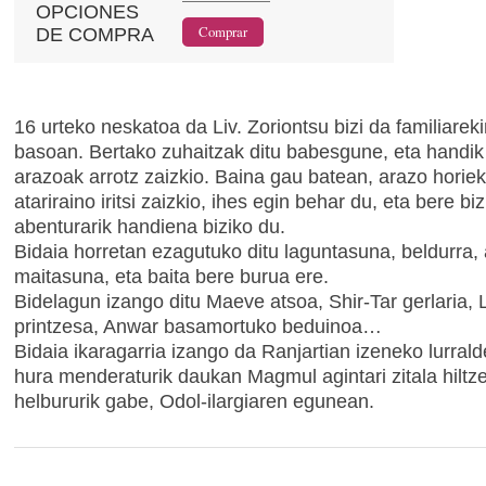
OPCIONES
DE COMPRA
16 urteko neskatoa da Liv. Zoriontsu bizi da familiare
basoan. Bertako zuhaitzak ditu babesgune, eta handi
arazoak arrotz zaizkio. Baina gau batean, arazo horie
atariraino iritsi zaizkio, ihes egin behar du, eta bere bi
abenturarik handiena biziko du.
Bidaia horretan ezagutuko ditu laguntasuna, beldurra, 
maitasuna, eta baita bere burua ere.
Bidelagun izango ditu Maeve atsoa, Shir-Tar gerlaria, L
printzesa, Anwar basamortuko beduinoa…
Bidaia ikaragarria izango da Ranjartian izeneko lurral
hura menderaturik daukan Magmul agintari zitala hiltz
helbururik gabe, Odol-ilargiaren egunean.