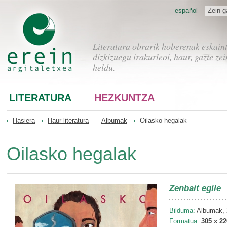
español
Zein g
Literatura obrarik hoberenak eskain
dizkizuegu irakurleoi, haur, gazte zei
heldu.
LITERATURA
HEZKUNTZA
Hasiera
Haur literatura
Albumak
Oilasko hegalak
Oilasko hegalak
Zenbait egile
Bilduma:
Albumak, 
Formatua:
305 x 2