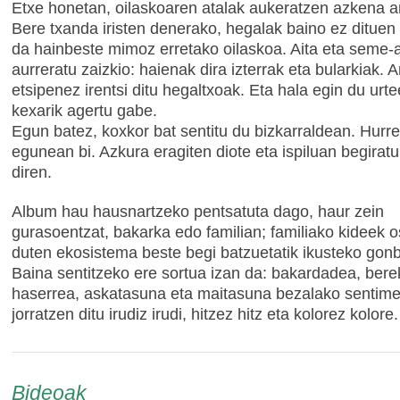
Etxe honetan, oilaskoaren atalak aukeratzen azkena 
Bere txanda iristen denerako, hegalak baino ez dituen
da hainbeste mimoz erretako oilaskoa. Aita eta seme-
aurreratu zaizkio: haienak dira izterrak eta bularkiak.
etsipenez irentsi ditu hegaltxoak. Eta hala egin du urte
kexarik agertu gabe.
Egun batez, koxkor bat sentitu du bizkarraldean. Hurr
egunean bi. Azkura eragiten diote eta ispiluan begiratu
diren.
Album hau hausnartzeko pentsatuta dago, haur zein
gurasoentzat, bakarka edo familian; familiako kideek 
duten ekosistema beste begi batzuetatik ikusteko gonb
Baina sentitzeko ere sortua izan da: bakardadea, berek
haserrea, askatasuna eta maitasuna bezalako sentim
jorratzen ditu irudiz irudi, hitzez hitz eta kolorez kolore.
Bideoak