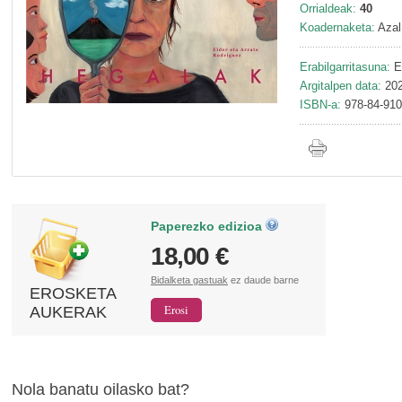
Orrialdeak:
40
Koadernaketa:
Azal
Erabilgarritasuna:
E
Argitalpen data:
202
ISBN-a:
978-84-910
Paperezko edizioa
18,00 €
Bidalketa gastuak
ez daude barne
EROSKETA
AUKERAK
Nola banatu oilasko bat?