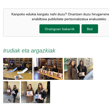
Kanpoko edukia kargatu nahi duzu? Onartzen duzu hirugarren
erabiltzea publizitate pertsonalizatua erakusteko.
Oraingoan bakarrik
Beti
Irudiak eta argazkiak