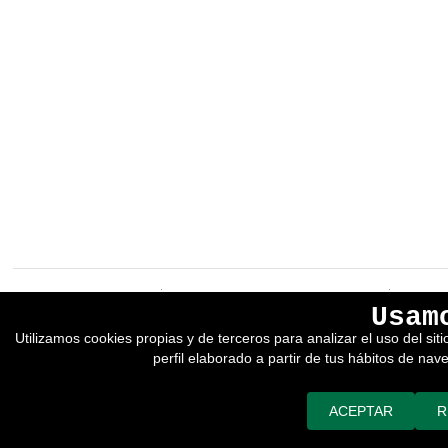
EREIN Argitaletxea
Aviso legal y política de privacidad
Usam
Tolosa etorbidea 107.
Política de Cookies
Utilizamos cookies propias y de terceros para analizar el uso del si
20018
DONOSTIA
Condiciones generales de venta
perfil elaborado a partir de tus hábitos de nav
Tfno.:
(+34) 943 218 300
Desarrollado por adimedia
Fax:
(+34) 943 218 311
erein@erein.eus
ACEPTAR
R