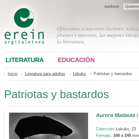
euskera
Quiéne
Ofrecemos a nuestros lectores, niños
jóvenes y mayores, las mejores obras
la literatura.
LITERATURA
EDUCACIÓN
Inicio
Literatura para adultos
Lekuko
Patriotas y bastardos
Patriotas y bastardos
Aurora Madaula 
Colección:
Lekuko, 23
Formato:
160 x 240
mm