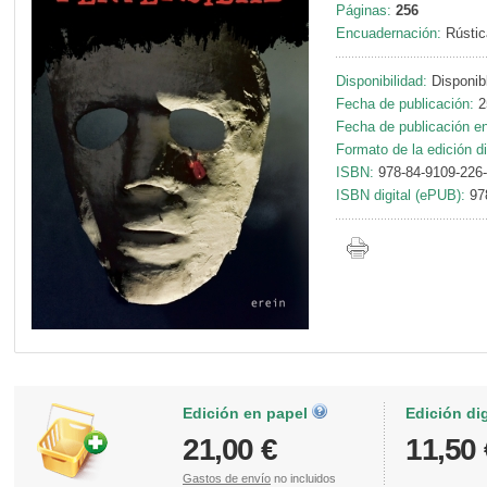
Páginas:
256
Encuadernación:
Rústic
Disponibilidad:
Disponib
Fecha de publicación:
2
Fecha de publicación en 
Formato de la edición di
ISBN:
978-84-9109-226
ISBN digital (ePUB):
97
Edición en papel
Edición di
21,00 €
11,50 
Gastos de envío
no incluidos