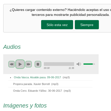
¿Quieres cargar contenido externo? Haciéndolo aceptas el uso 
terceros para mostrarte publicidad personalizada.
Sólo esta vez
Siempre
Audios
00:00
11:36
Onda Vasca. Atsalde pasa. 09-06-2017
(
mp3
)
Propera parada. Xavier Borrell
(
mp3
)
Onda Cero. Eduardo Yáñez. 30-06-2017
(
mp3
)
Imágenes y fotos