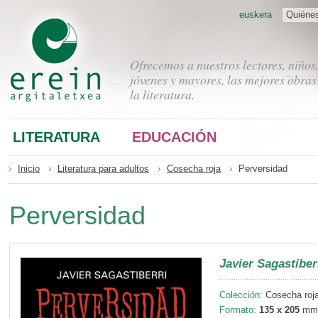
euskera
Quiéne
Ofrecemos a nuestros lectores, niños
jóvenes y mayores, las mejores obras
la literatura.
LITERATURA
EDUCACIÓN
Inicio
Literatura para adultos
Cosecha roja
Perversidad
Perversidad
Javier Sagastiber
Colección:
Cosecha roja
Formato:
135 x 205
mm