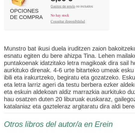
Gastos de envío
no incluidos
OPCIONES
No hay stock
DE COMPRA
Consultar disponibilidad
Munstro bat ikusi duela iruditzen zaion bakoitze
esnatu egiten du bere ahizpa Tina. Lehen mailak
puntakoenak idatzitako letra magikoak dira sail 
aurkituko direnak. 4-6 urte bitarteko umeak esku
ibili eta irakurtzeko, begiratu eta gozatzeko. Esk
eta letra larriz ageri da testu berbera ezker aldek
eta eskuin aldekoan aldiz marrazkia aurkituko du
hau osatzen duten 20 liburuak euskaraz, gailego
katalaniaz eta gazteleraz argitaratu dira aldi ber
Otros libros del autor/a en Erein