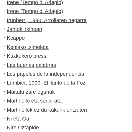
Irene (Tempo di Adagio)
Irene (Tempo di Adagio)
Irunberri, 1990: Arroilaren negarra
Jantoki txinoan
Kcappo
Keniako tximeleta
Kuxkuxero press
Las buenas palabras
Los papeles de la independencia
Lumbier, 1990: El llanto de la Foz
Maitatu zure egunak
Martinello eta sei pirata
Martinellok ez du kukurik entzuten
Ni eta Gu
Nire Uztapide