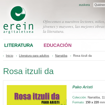
euskera
Quiéne
Ofrecemos a nuestros lectores, niños
jóvenes y mayores, las mejores obras
la literatura.
LITERATURA
EDUCACIÓN
Inicio
Literatura para adultos
Narratiba
Rosa itzuli da
Rosa itzuli da
Pako Aristi
Colección:
Narratiba, 11
Formato:
150 x 220
mm