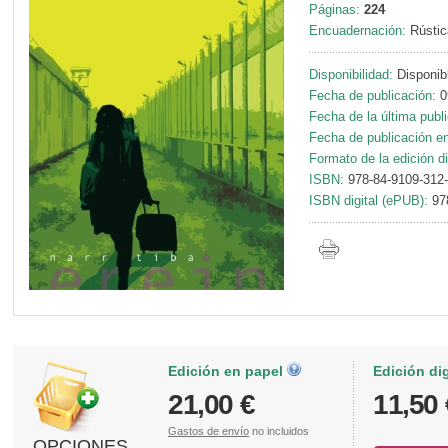
Páginas:
224
Encuadernación:
Rústic
Disponibilidad:
Disponib
Fecha de publicación:
0
Fecha de la última publ
Fecha de publicación en 
Formato de la edición di
ISBN:
978-84-9109-312
ISBN digital (ePUB):
97
Edición en papel
Edición di
21,00 €
11,50 
Gastos de envío
no incluidos
OPCIONES