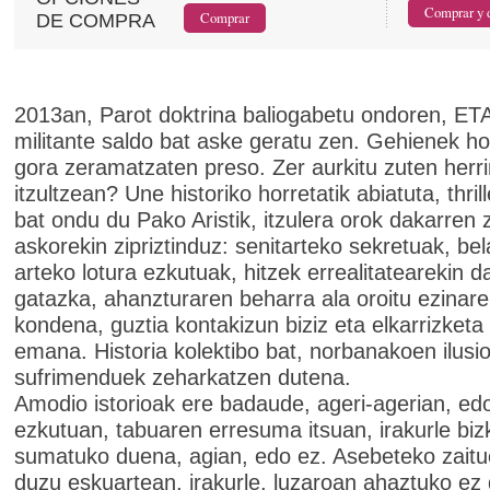
DE COMPRA
2013an, Parot doktrina baliogabetu ondoren, ET
militante saldo bat aske geratu zen. Gehienek hog
gora zeramatzaten preso. Zer aurkitu zuten herri
itzultzean? Une historiko horretatik abiatuta, thrill
bat ondu du Pako Aristik, itzulera orok dakarren z
askorekin zipriztinduz: senitarteko sekretuak, be
arteko lotura ezkutuak, hitzek errealitatearekin 
gatazka, ahanzturaren beharra ala oroitu ezinar
kondena, guztia kontakizun biziz eta elkarrizket
emana. Historia kolektibo bat, norbanakoen ilusio
sufrimenduek zeharkatzen dutena.
Amodio istorioak ere badaude, ageri-agerian, ed
ezkutuan, tabuaren erresuma itsuan, irakurle biz
sumatuko duena, agian, edo ez. Asebeteko zaitu
duzu eskuartean, irakurle, luzaroan ahaztuko ez