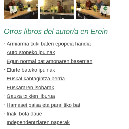
Otros libros del autor/a en Erein
Armiarma txiki baten epopeia handia
Auto-stopeko ipuinak
Egun normal bat amonaren baserrian
Elurte bateko ipuinak
Euskal kantagintza berria
Euskararen isobarak
Gauza txikien liburua
Hamasei paisa eta paralitiko bat
Iñaki bota daue
Independentziaren paperak