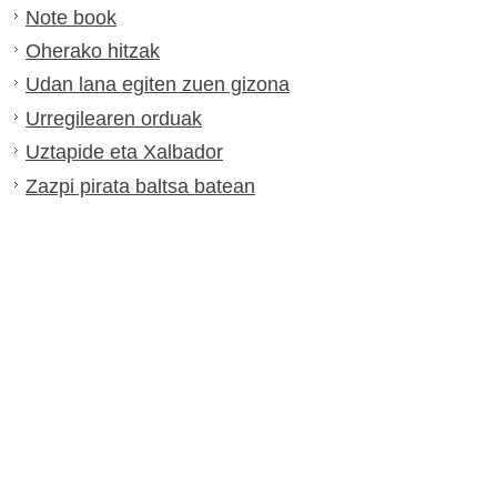
Note book
Oherako hitzak
Udan lana egiten zuen gizona
Urregilearen orduak
Uztapide eta Xalbador
Zazpi pirata baltsa batean