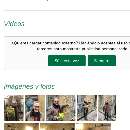
Vídeos
¿Quieres cargar contenido externo? Haciéndolo aceptas el uso 
terceros para mostrarte publicidad personalizada.
Sólo esta vez
Siempre
Imágenes y fotos