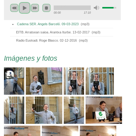
00:00
17:10
Cadena SER. Angels Barceló. 09-03-2023
(
mp3
)
EITB. Arratsean saioa. Arantxa Iturbe. 13-02-2017
(
mp3
)
Radio Euskadi. Roge Blasco. 02-12-2016
(
mp3
)
Imágenes y fotos