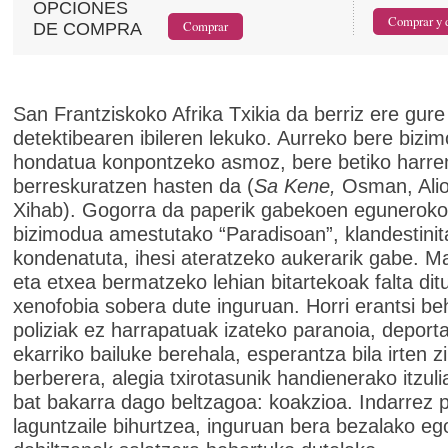
OPCIONES
DE COMPRA
San Frantziskoko Afrika Txikia da berriz ere gure 
detektibearen ibileren lekuko. Aurreko bere bizi
hondatua konpontzeko asmoz, bere betiko harr
berreskuratzen hasten da (
Sa Kene,
Osman, Alio
Xihab). Gogorra da paperik gabekoen eguneroko
bizimodua amestutako “Paradisoan”, klandestinit
kondenatuta, ihesi ateratzeko aukerarik gabe. 
eta etxea bermatzeko lehian bitartekoak falta dit
xenofobia sobera dute inguruan. Horri erantsi be
poliziak ez harrapatuak izateko paranoia, deport
ekarriko bailuke berehala, esperantza bila irten z
berberera, alegia txirotasunik handienerako itzul
bat bakarra dago beltzagoa: koakzioa. Indarrez p
laguntzaile bihurtzea, inguruan bera bezalako e