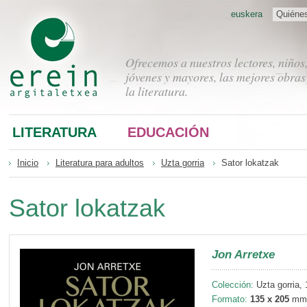
euskera
Quiéne
Ofrecemos a nuestros lectores, niños
jóvenes y mayores, las mejores obras
la literatura.
LITERATURA
EDUCACIÓN
Inicio
Literatura para adultos
Uzta gorria
Sator lokatzak
Sator lokatzak
Jon Arretxe
Colección:
Uzta gorria, 
Formato:
135 x 205
mm