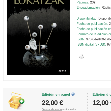
Páginas:
232
Encuadernación:
Rústic
Disponibilidad:
Disponib
Fecha de publicación:
2
Fecha de publicación en 
Formato de la edición di
ISBN:
978-84-9109-170
ISBN digital (ePUB):
97
Edición en papel
Edición di
22,00 €
12,00 
Gastos de envío
no incluidos