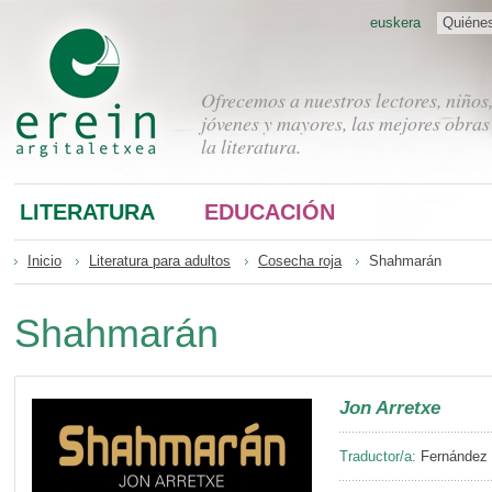
euskera
Quiéne
Ofrecemos a nuestros lectores, niños
jóvenes y mayores, las mejores obras
la literatura.
LITERATURA
EDUCACIÓN
Inicio
Literatura para adultos
Cosecha roja
Shahmarán
Shahmarán
Jon Arretxe
Traductor/a:
Fernández B