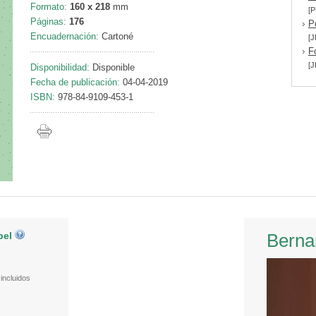
Formato:
160 x 218
mm
[P
Páginas:
176
P
Encuadernación:
Cartoné
[J
F
[J
Disponibilidad:
Disponible
Fecha de publicación:
04-04-2019
ISBN:
978-84-9109-453-1
pel
Berna
incluidos