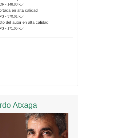
DF - 148.88 Kb.]
ortada en alta calidad
PG - 370.01 Kb.]
oto del autor en alta calidad
PG - 171.05 Kb.]
rdo Atxaga