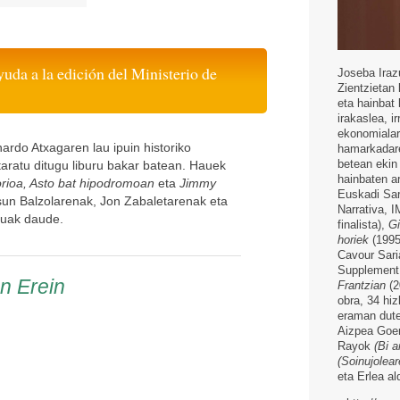
yuda a la edición del Ministerio de
Joseba Iraz
Zientzietan 
eta hainbat 
irakaslea, ir
ekonomialari
ardo Atxagaren lau ipuin historiko
hamarkadaren
betean ekin 
taratu ditugu liburu bakar batean. Hauek
hainbaten a
torioa, Asto bat hipodromoan
eta
Jimmy
Euskadi Sar
 Asun Balzolarenak, Jon Zabaletarenak eta
Narrativa, 
tuak daude.
finalista),
Gi
horiek
(1995
Cavour Sari
Supplement 
en Erein
Frantzian
(2
obra, 34 hi
eraman dut
Aizpea Go
Rayok
(Bi a
(Soinujolea
eta Erlea al