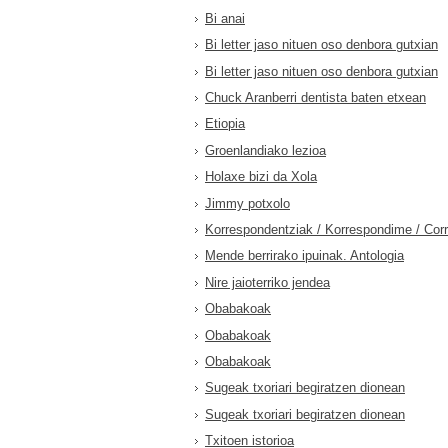
Bi anai
Bi letter jaso nituen oso denbora gutxian
Bi letter jaso nituen oso denbora gutxian
Chuck Aranberri dentista baten etxean
Etiopia
Groenlandiako lezioa
Holaxe bizi da Xola
Jimmy potxolo
Korrespondentziak / Korrespondime / Cor
Mende berrirako ipuinak. Antologia
Nire jaioterriko jendea
Obabakoak
Obabakoak
Obabakoak
Sugeak txoriari begiratzen dionean
Sugeak txoriari begiratzen dionean
Txitoen istorioa