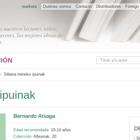
euskera
Quiénes somos
Contacto
Distribuidores
Foreign 
 nuestros lectores, niños,
ayores, las mejores obras de
a.
IÓN
Siberia treneko ipuinak
 ipuinak
Bernardo Atxaga
D
Edad recomendada:
10-14 años
Colección:
Albumak, 20
D