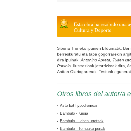
Esta obra ha recibido una a
Cultura y Deporte
Siberia Treneko ipuinen bildumatik, Bern
berreskuratu eta tapa gogorrarekin argi
dira ipuinak:
Antonino Apreta, Txiten is
Potxolo
. Ilustrazioak jatorrizkoak dira,
Antton Olariagarenak. Testuak egunera
Otros libros del autor/a 
Asto bat hypodromoan
Bambulo - Krisia
Bambulo - Lehen urratsak
Bambulo - Ternuako penak