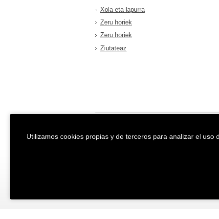
Xola eta lapurra
Zeru horiek
Zeru horiek
Ziutateaz
EREIN Argitaletxea
Aviso legal y po
Utilizamos cookies propias y de terceros para analizar el uso d
Tolosa etorbidea 107.
Política de Coo
20018
DONOSTIA
Condiciones ge
Tfno.:
(+34) 943 218 300
Desarrollado p
Fax:
(+34) 943 218 311
erein@erein.eus