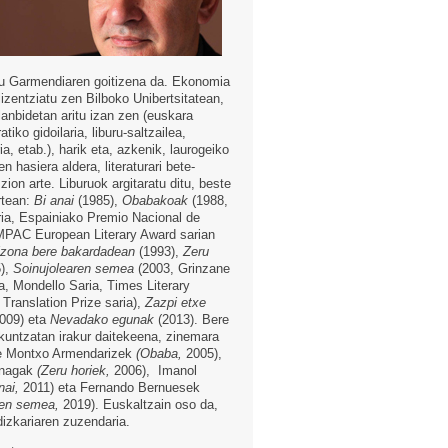
u Garmendiaren goitizena da. Ekonomia
lizentziatu zen Bilboko Unibertsitatean,
lanbidetan aritu izan zen (euskara
ratiko gidoilaria, liburu-saltzailea,
a, etab.), harik eta, azkenik, laurogeiko
 hasiera aldera, literaturari bete-
zion arte. Liburuok argitaratu ditu, beste
rtean:
Bi anai
(1985),
Obabakoak
(1988,
ia, Espainiako Premio Nacional de
IMPAC European Literary Award sarian
zona bere bakardadean
(1993),
Zeru
),
Soinujolearen semea
(2003, Grinzane
a, Mondello Saria, Times Literary
Translation Prize saria),
Zazpi etxe
009) eta
Nevadako egunak
(2013). Bere
zkuntzatan irakur daitekeena, zinemara
e Montxo Armendarizek
(Obaba,
2005),
enagak
(Zeru horiek,
2006), Imanol
nai,
2011) eta Fernando Bernuesek
ren semea,
2019). Euskaltzain oso da,
dizkariaren zuzendaria.