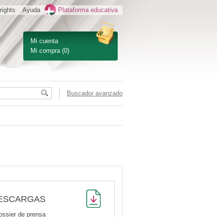
rights
Ayuda
Plataforma educativa
Mi cuenta
Mi compra
(0)
Buscador avanzado
ESCARGAS
ossier de prensa