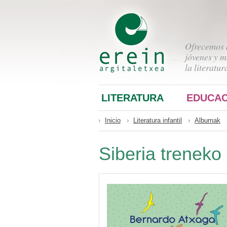
Ofrecemos a
jóvenes y m
la literatur
LITERATURA
EDUCAC
Inicio
Literatura infantil
Albumak
Siberia treneko