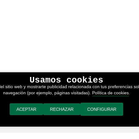
Usamos cookies
lítica de privacidad
el sitio web y mostrarte publicidad relacionada con tus preferencias sob
kies
navegación (por ejemplo, páginas visitadas).
Política de cookies
.
nerales de venta
or adimedia
ACEPTAR
RECHAZAR
CONFIGURAR