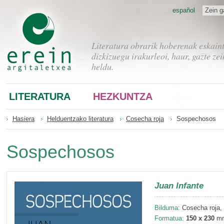
español
Zein g
Literatura obrarik hoberenak eskain
dizkizuegu irakurleoi, haur, gazte zei
heldu.
LITERATURA
HEZKUNTZA
Hasiera
Helduentzako literatura
Cosecha roja
Sospechosos
Sospechosos
Juan Infante
Bilduma:
Cosecha roja,
Formatua:
150 x 230
m