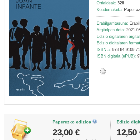
Orrialdeak:
328
Koadernaketa:
Paper-az
Erabilgarritasuna:
Erabil
Argitalpen data:
2021-05
Edizio digitalaren argita
Edizio digitalaren forma
ISBN-a:
978-84-9109-71
ISBN digitala (ePUB):
9
Paperezko edizioa
Edizio digi
23,00 €
12,50 