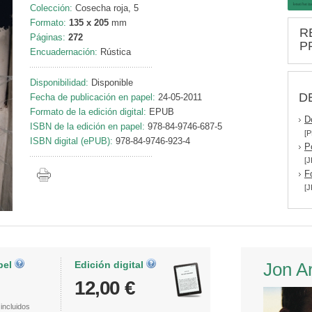
Colección:
Cosecha roja, 5
Formato:
135 x 205
mm
R
Páginas:
272
P
Encuadernación:
Rústica
Disponibilidad:
Disponible
D
Fecha de publicación en papel:
24-05-2011
Formato de la edición digital:
EPUB
D
ISBN de la edición en papel:
978-84-9746-687-5
[P
ISBN digital (ePUB):
978-84-9746-923-4
P
[J
F
[J
pel
Edición digital
Jon A
12,00 €
incluidos