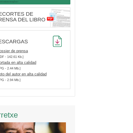
ECORTES DE
RENSA DEL LIBRO
ESCARGAS
ossier de prensa
DF - 142.61 Kb.]
ortada en alta calidad
PG - 2.44 Mb.]
oto del autor en alta calidad
PG - 2.94 Mb.]
rretxe