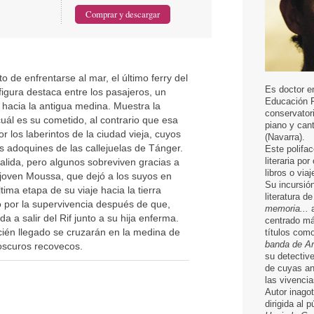
 de enfrentarse al mar, el último ferry del
Es doctor e
figura destaca entre los pasajeros, un
Educación F
 hacia la antigua medina. Muestra la
conservatori
uál es su cometido, al contrario que esa
piano y can
 los laberintos de la ciudad vieja, cuyos
(Navarra).
s adoquines de las callejuelas de Tánger.
Este polifac
literaria po
salida, pero algunos sobreviven gracias a
libros o via
 joven Moussa, que dejó a los suyos en
Su incursión
tima etapa de su viaje hacia la tierra
literatura d
o por la supervivencia después de que,
memoria...
a
da a salir del Rif junto a su hija enferma.
centrado má
cién llegado se cruzarán en la medina de
títulos com
banda de Ar
oscuros recovecos.
su detectiv
de cuyas an
las vivenci
Autor inagot
dirigida al p