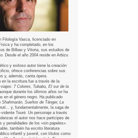
n Filología Vasca, licenciado en
ísica y ha completado, en los
os de Bilbao y Vitoria, sus estudios de
to. Desde el año 2004 reside en Arbizu
ético y exitoso autor tiene la creación
r oficio, ofrece conferencias sobre sus
jes y, además, canta ópera.
 en la escritura fue a través de la
e viajes:
7 Colores, Tubabu, El sur de la
unque durante los últimos años se ha
s en el género negro. Ha publicado
o
Shahmarán, Sueños de Tánger, La
ruti…
y, fundamentalmente, la saga de
e-vidente Touré. Un personaje a través
danzas el autor nos hace participes de
as y penalidades de los «sin papeles».
able, también ha escrito literatura
úblico infantil y juvenil, con títulos como