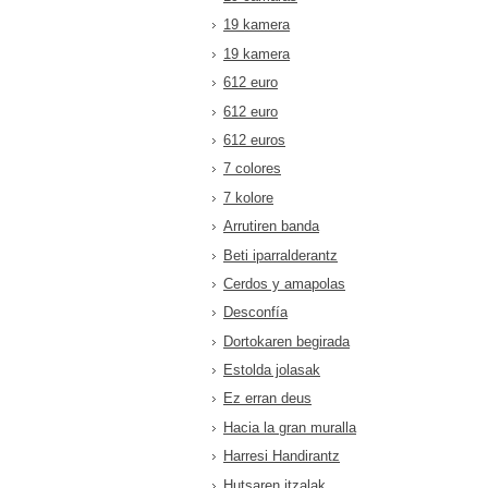
19 kamera
19 kamera
612 euro
612 euro
612 euros
7 colores
7 kolore
Arrutiren banda
Beti iparralderantz
Cerdos y amapolas
Desconfía
Dortokaren begirada
Estolda jolasak
Ez erran deus
Hacia la gran muralla
Harresi Handirantz
Hutsaren itzalak