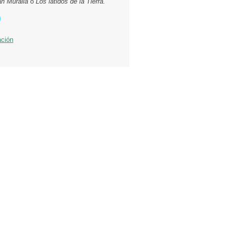
an Muralla
o
Los latidos de la Tierra.
ación