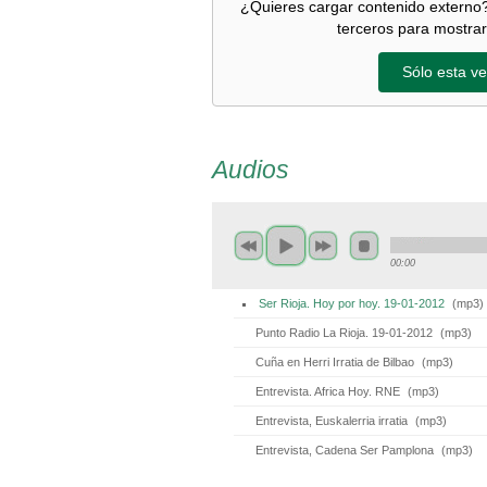
¿Quieres cargar contenido externo?
terceros para mostrar
Sólo esta ve
Audios
00:00
Ser Rioja. Hoy por hoy. 19-01-2012
(
mp3
)
Punto Radio La Rioja. 19-01-2012
(
mp3
)
Cuña en Herri Irratia de Bilbao
(
mp3
)
Entrevista. Africa Hoy. RNE
(
mp3
)
Entrevista, Euskalerria irratia
(
mp3
)
Entrevista, Cadena Ser Pamplona
(
mp3
)