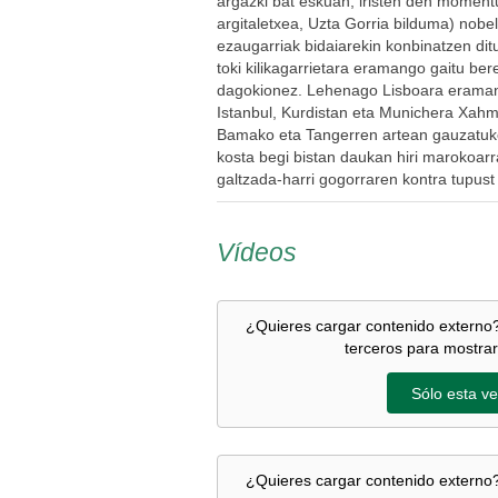
argazki bat eskuan, iristen den moment
argitaletxea, Uzta Gorria bilduma) nobe
ezaugarriak bidaiarekin konbinatzen dit
toki kilikagarrietara eramango gaitu bere
dagokionez. Lehenago Lisboara eraman 
Istanbul, Kurdistan eta Munichera Xah
Bamako eta Tangerren artean gauzatuko
kosta begi bistan daukan hiri marokoarr
galtzada-harri gogorraren kontra tupus
Vídeos
¿Quieres cargar contenido externo?
terceros para mostrar
Sólo esta ve
¿Quieres cargar contenido externo?