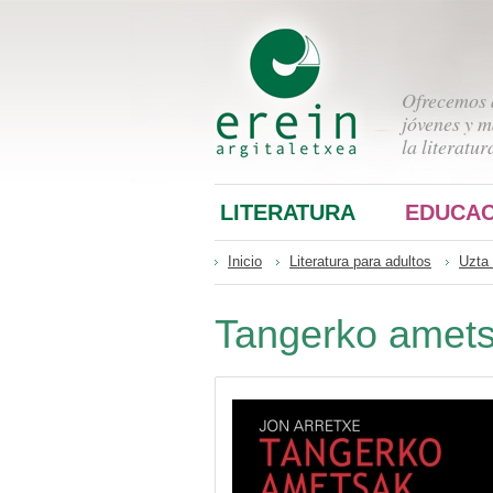
Ofrecemos a
jóvenes y m
la literatur
LITERATURA
EDUCAC
Inicio
Literatura para adultos
Uzta 
Tangerko amet