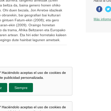
utik aurrera.Tangerko ametsak (Erein
Hacia la Gr
la beltza da, baina genero honen ohiko
u. Ohi duen bezala, Jon Arretxe idazleak
 obrarekin, bai geografiari bai kulturari
Más inform
gintuen Fatum-ekin (2008); eta gero
maran-ekin (2009). Oraingo honetan
 da trama, Afrika Beltzaren eta Europako
aren artean. Eta hiri eder horretako kaleen
t egingo dute hainbat lagunen ametsek.
 Haciéndolo aceptas el uso de cookies de
te publicidad personalizada.
z
Siempre
 Haciéndolo aceptas el uso de cookies de