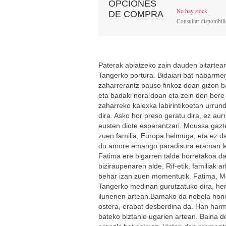
OPCIONES
No hay stock
DE COMPRA
Consultar disponibil
Paterak abiatzeko zain dauden bitartea
Tangerko portura. Bidaiari bat nabarmen
zaharrerantz pauso finkoz doan gizon b
eta badaki nora doan eta zein den bere 
zaharreko kalexka labirintikoetan urrundi
dira. Asko hor preso geratu dira, ez aur
eusten diote esperantzari. Moussa gazte
zuen familia, Europa helmuga, eta ez da
du amore emango paradisura eraman le
Fatima ere bigarren talde horretakoa d
biziraupenaren alde, Rif-etik, familiak a
behar izan zuen momentutik. Fatima, Mo
Tangerko medinan gurutzatuko dira, her
ilunenen artean.Bamako da nobela hon
ostera, erabat desberdina da. Han harmo
bateko biztanle ugarien artean. Baina 