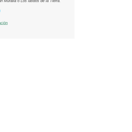
an Muralla
o
Los latidos de la Tierra.
ación