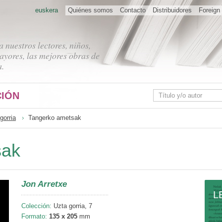
euskera
Quiénes somos
Contacto
Distribuidores
Foreign 
 nuestros lectores, niños,
ayores, las mejores obras de
a.
IÓN
gorria
Tangerko ametsak
sak
Jon Arretxe
L
Colección:
Uzta gorria, 7
Formato:
135 x 205
mm