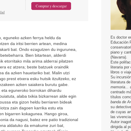
idad
Es doctor e
n, eguneko azken ferrya heldu da
Educación F
tzen da iritsi berrien artean, medina
conservatori
akarti bat. Ondo ezagutzen du ingurunea,
piano y can
betebeharra. Bien bitartean, alderdi
(Navarra).
k etorritako mila arima alderrai pilatzen
Este polifac
rera ez atzera; beste batzuek oraindik
literaria po
libros o via
a da azken hauetariko bat. Malin utzi
Su incursión
go prest etxera esku hutsik itzultzeko, ez
literatura d
zakeen azken saiakera burutu gabe.
memoria...
a
a eta eguneroko borrokan dihardu
centrado má
rbuiatuta, alaba txikia bizkarrean alde egin
títulos com
ussa eta gizon heldu berriaren bideak
banda de Ar
su detectiv
iotza zain dagoen karrika estu eta
de cuyas an
en bigarren kokagunea. Hango giroa,
las vivenci
nia da nagusi, batez ere patio tradizional
Autor inagot
dena aldatuko da emakume zuri bat,
dirigida al p