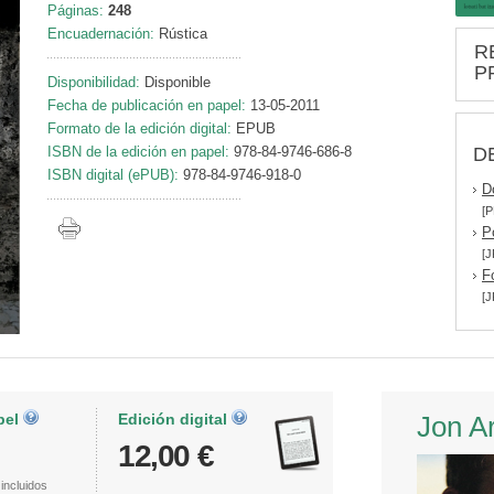
Páginas:
248
Encuadernación:
Rústica
R
P
Disponibilidad:
Disponible
Fecha de publicación en papel:
13-05-2011
Formato de la edición digital:
EPUB
D
ISBN de la edición en papel:
978-84-9746-686-8
ISBN digital (ePUB):
978-84-9746-918-0
D
[P
P
[J
F
[J
pel
Edición digital
Jon A
12,00 €
incluidos