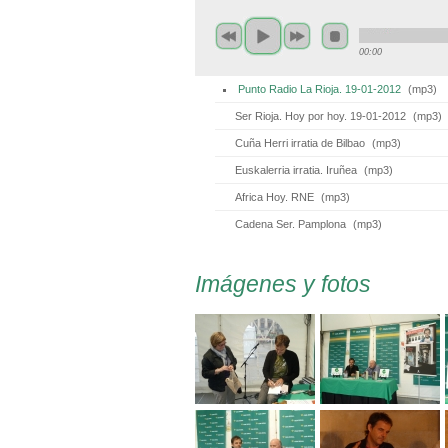
00:00
Punto Radio La Rioja. 19-01-2012
(
mp3
)
Ser Rioja. Hoy por hoy. 19-01-2012
(
mp3
)
Cuña Herri irratia de Bilbao
(
mp3
)
Euskalerria irratia. Iruñea
(
mp3
)
Africa Hoy. RNE
(
mp3
)
Cadena Ser. Pamplona
(
mp3
)
Imágenes y fotos