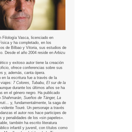
n Filología Vasca, licenciado en
ísica y ha completado, en los
os de Bilbao y Vitoria, sus estudios de
to. Desde el año 2004 reside en Arbizu
ético y exitoso autor tiene la creación
r oficio, ofrece conferencias sobre sus
jes y, además, canta ópera.
 en la escritura fue a través de la
e viajes:
7 Colores, Tubabu, El sur de la
unque durante los últimos años se ha
s en el género negro. Ha publicado
o
Shahmarán, Sueños de Tánger, La
ruti…
y, fundamentalmente, la saga de
e-vidente Touré. Un personaje a través
danzas el autor nos hace participes de
as y penalidades de los «sin papeles».
able, también ha escrito literatura
úblico infantil y juvenil, con títulos como