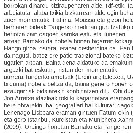
borrokan dihardu biziraupenaren alde, Rif-etik, fa
arbuiatuta, alaba txikia bizkarrean alde egin beha
zuen momentutik. Fatima, Moussa eta gizon hel
berriaren bideak Tangerko medinan gurutzatuko d
heriotza zain dagoen karrika estu eta ilunenen
artean.Bamako da nobela honen bigarren kokag
Hango giroa, ostera, erabat desberdina da. Han
da nagusi, batez ere patio tradizional bateko bizt
ugarien artean. Baina dena aldatuko da emakume
argazki bat eskuan, iristen den momentutik
aurrera.Tangerko ametsak (Erein argitaletxea, U
bilduma) nobela beltza da, baina genero honen o
ezaugarriak bidaiarekin konbinatzen ditu. Ohi du
Jon Arretxe idazleak toki kilikagarrietara eraman
bere obrarekin, bai geografiari bai kulturari dago
Lehenago Lisboara eraman gintuen Fatum-ekin (
eta gero Istanbul, Kurdistan eta Munichera Xah
(2009). Oraingo honetan Bamako eta Tangerren 