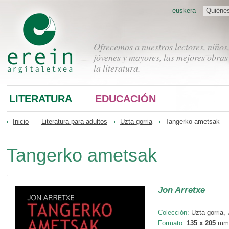
euskera
Quiéne
Ofrecemos a nuestros lectores, niños
jóvenes y mayores, las mejores obras
la literatura.
LITERATURA
EDUCACIÓN
Inicio
Literatura para adultos
Uzta gorria
Tangerko ametsak
Tangerko ametsak
Jon Arretxe
Colección:
Uzta gorria, 
Formato:
135 x 205
mm