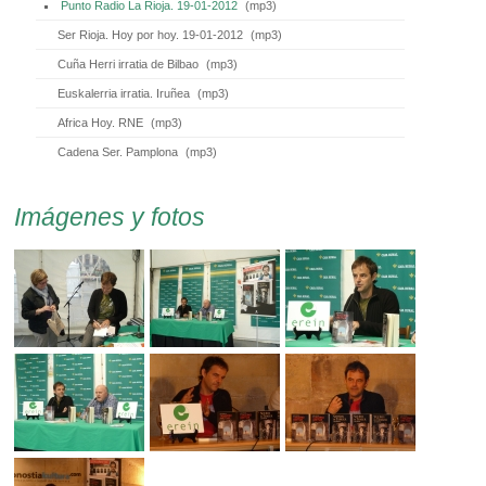
Punto Radio La Rioja. 19-01-2012
(
mp3
)
Ser Rioja. Hoy por hoy. 19-01-2012
(
mp3
)
Cuña Herri irratia de Bilbao
(
mp3
)
Euskalerria irratia. Iruñea
(
mp3
)
Africa Hoy. RNE
(
mp3
)
Cadena Ser. Pamplona
(
mp3
)
Imágenes y fotos