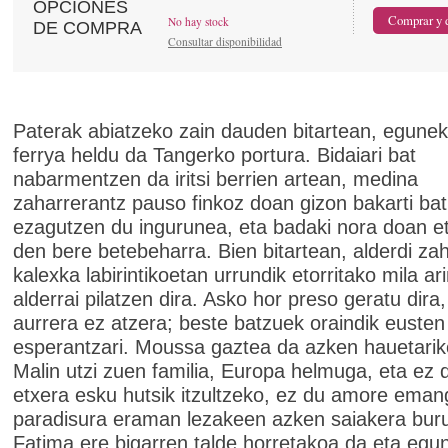
OPCIONES
No hay stock
DE COMPRA
Consultar disponibilidad
Paterak abiatzeko zain dauden bitartean, egune
ferrya heldu da Tangerko portura. Bidaiari bat
nabarmentzen da iritsi berrien artean, medina
zaharrerantz pauso finkoz doan gizon bakarti ba
ezagutzen du ingurunea, eta badaki nora doan et
den bere betebeharra. Bien bitartean, alderdi za
kalexka labirintikoetan urrundik etorritako mila a
alderrai pilatzen dira. Asko hor preso geratu dira,
aurrera ez atzera; beste batzuek oraindik eusten
esperantzari. Moussa gaztea da azken hauetarik
Malin utzi zuen familia, Europa helmuga, eta ez 
etxera esku hutsik itzultzeko, ez du amore eman
paradisura eraman lezakeen azken saiakera bur
Fatima ere bigarren talde horretakoa da eta egu