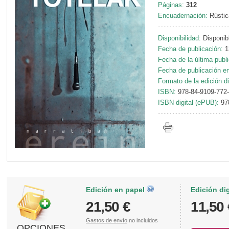
Páginas:
312
Encuadernación:
Rústic
Disponibilidad:
Disponib
Fecha de publicación:
1
Fecha de la última publ
Fecha de publicación en 
Formato de la edición di
ISBN:
978-84-9109-772
ISBN digital (ePUB):
97
Edición en papel
Edición di
21,50 €
11,50 
Gastos de envío
no incluidos
OPCIONES