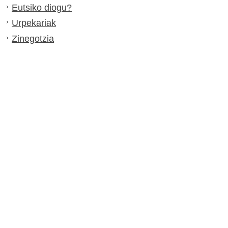
Eutsiko diogu?
Urpekariak
Zinegotzia