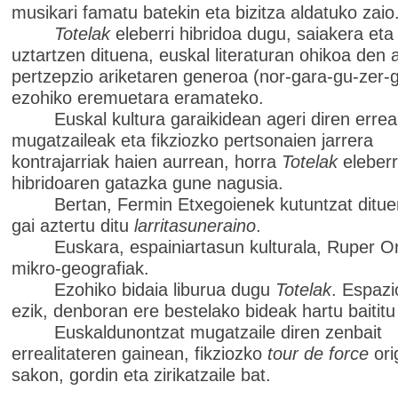
musikari famatu batekin eta bizitza aldatuko zaio
Totelak
eleberri hibridoa dugu, saiakera eta 
uztartzen dituena, euskal literaturan ohikoa den 
pertzepzio ariketaren generoa (nor-gara-gu-zer-
ezohiko eremuetara eramateko.
Euskal kultura garaikidean ageri diren erreal
mugatzaileak eta fikziozko pertsonaien jarrera
kontrajarriak haien aurrean, horra
Totelak
eleberr
hibridoaren gatazka gune nagusia.
Bertan, Fermin Etxegoienek kutuntzat dituen
gai aztertu ditu
larritasuneraino
.
Euskara, espainiartasun kulturala, Ruper Or
mikro-geografiak.
Ezohiko bidaia liburua dugu
Totelak
. Espazi
ezik, denboran ere bestelako bideak hartu baititu
Euskaldunontzat mugatzaile diren zenbait
errealitateren gainean, fikziozko
tour de force
ori
sakon, gordin eta zirikatzaile bat.