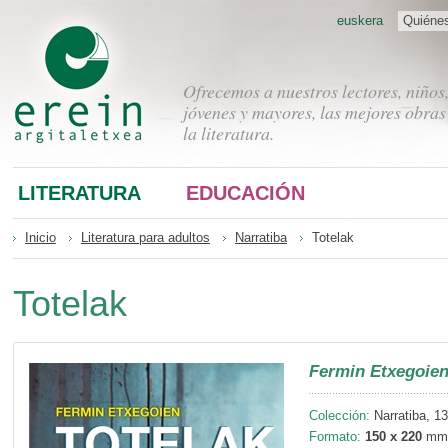
euskera
Quiéne
Ofrecemos a nuestros lectores, niños
jóvenes y mayores, las mejores obras
la literatura.
LITERATURA
EDUCACIÓN
Inicio
Literatura para adultos
Narratiba
Totelak
Totelak
Fermin Etxegoie
Colección:
Narratiba, 1
Formato:
150 x 220
mm