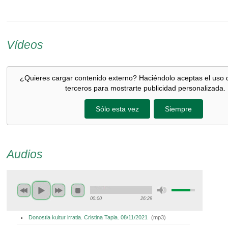
Vídeos
¿Quieres cargar contenido externo? Haciéndolo aceptas el uso 
terceros para mostrarte publicidad personalizada.
Sólo esta vez
Siempre
Audios
00:00
26:29
Donostia kultur irratia. Cristina Tapia. 08/11/2021
(
mp3
)