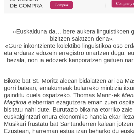
DE COMPRA
«Euskalduna da… bere aukera linguistikoen g
bizitzen saiatzen dena».
«Gure inkontziente kolektibo linguistikoa oso er
eta erdaraz edozein erregistro onartzen dugu, e
bezala, non ia edozerk kanporatzen gaituen narr
Bikote bat St. Moritz aldean bidaiatzen ari da Ma
gorri batean, emakumeak bularreko minbizia itxu
gainditu duela ospatzeko. Thomas Mann-ek
Men
Magikoa
eleberrian ezagutzera eman zuen ospita
bisitatu nahi dute. Burutazio bikaina etorriko zaie
euskalgintzari onura ekonomiko handia ekar liez
Musikari frustatu bat Santanderren kalean jotzen 
Ezustean, harreman estua izan beharko du eusk