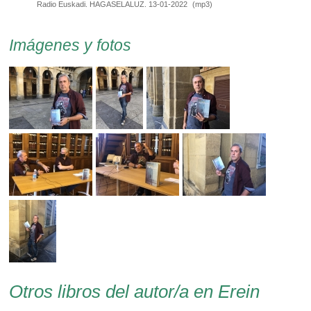
Radio Euskadi. HAGASELALUZ. 13-01-2022
(
mp3
)
Imágenes y fotos
Otros libros del autor/a en Erein