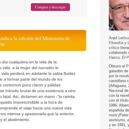
yuda a la edición del Ministerio de
Anjel Lertxu
rte
Filosofía y 
crítico liter
colaborado
Vasco, El P
 día cualquiera en la vida de la
Obtuvo el Pr
 vida: a la mujer del narrador le
galardón de 
vida perderá en adelante la sabia fluidez
por la nove
ar a formar parte del mundo de los
castellano c
e contornos poco claros y pálidas
(Alfaguara, 
e tránsito brutal de una existencia a otra
Nacional de 
con la nove
 fatal. Así, dictamen en mano -”la ramita
con el títul
quisito imprescindible a la hora de
1996; Alberd
 emprende el viaje hacia una nueva vida
española d
nos intensa y apasionada que la anterior,
morir (
Peter
y el abatimiento.
asimismo, e
y en 1991, y