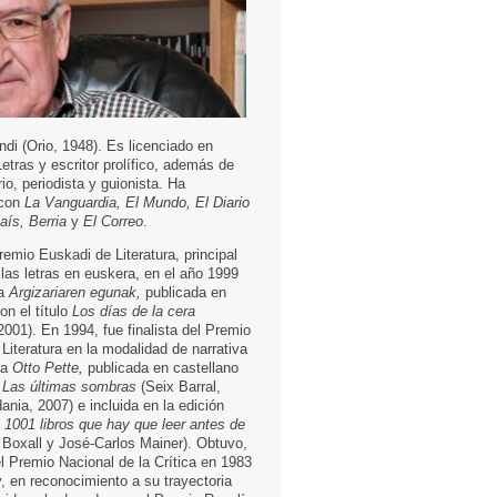
ndi (Orio, 1948). Es licenciado en
Letras y escritor prolífico, además de
ario, periodista y guionista. Ha
 con
La Vanguardia, El Mundo, El Diario
aís, Berria
y
El Correo
.
emio Euskadi de Literatura, principal
las letras en euskera, en el año 1999
la
Argizariaren egunak,
publicada en
on el título
Los días de la cera
2001). En 1994, fue finalista del Premio
Literatura en la modalidad de narrativa
la
Otto Pette,
publicada en castellano
o
Las últimas sombras
(Seix Barral,
ania, 2007) e incluida en la edición
e
1001 libros que hay que leer antes de
 Boxall y José-Carlos Mainer). Obtuvo,
l Premio Nacional de la Crítica en 1983
, en reconocimiento a su trayectoria