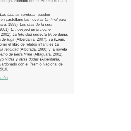
a sido galardonado con el Premio Rosalía
Las últimas sombras
, pueden
 en castellano las novelas
Un final para
uara, 1999),
Los días de la cera
 2001),
El huésped de la noche
, 2001),
La felicidad perfecta
(Alberdania,
a de fuga
(Alberdania, 2007),
Tú
(Erein,
omo el libro de relatos infantiles
La
la felicidad
(Alborada, 1988) y la novela
rno de tierra firme
(Alfaguara, 2001).
ayo
Vidas y otras dudas
(Alberdania,
alardonado con el Premio Nacional de
2010.
ación