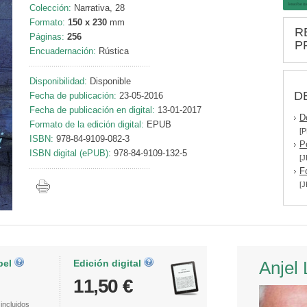
Colección:
Narrativa, 28
Formato:
150 x 230
mm
R
Páginas:
256
P
Encuadernación:
Rústica
Disponibilidad:
Disponible
D
Fecha de publicación:
23-05-2016
Fecha de publicación en digital:
13-01-2017
D
Formato de la edición digital:
EPUB
[P
ISBN:
978-84-9109-082-3
P
ISBN digital (ePUB):
978-84-9109-132-5
[J
F
[J
pel
Edición digital
Anjel 
11,50 €
incluidos