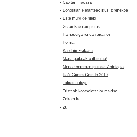
Capitán Fracasa
Donostian elefanteak ikusi zirenekoa
Este muro de hielo
Gizon kabalen piurak
Hamaseigarrenean aidanez
Horma
Kapitain Frakasa
Maria goikoak batbirulau!
Mende berrirako ipuinak. Antologia
Raúl Guerra Garrido 2019
Tobacco days
Tristeak kontsolatzeko makina
Zakarruko
Zu