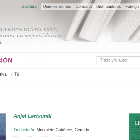
euskera
Quiénes somos
Contacto
Distribuidores
Foreign 
 nuestros lectores, niños,
ayores, las mejores obras de
a.
IÓN
tiva
Tú
Anjel Lertxundi
L
Traductor/a:
Markuleta Gutiérrez, Gerardo