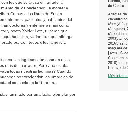
literaria, h
 con los que se cruza el narrador a
de Castro.
rimiento de los pacientes:
La montaña
Albert Camus o los libros de Susan
Además de
encontrarse
on enfermos, pacientes y habitantes del
Nora
(Alfag
unirán doctores y enfermeras, así como
(Alfaguara,
tor y poeta Xabier Lete, tuvieron que
(Alberdania
equeña colina, ya familiar, que alberga
2003),
Líne
moradores. Con todos ellos la novela
2016); así c
máquina de 
juvenil
Cuade
Con el ens
sí como las lágrimas que asoman a los
2010) fue g
los días del narrador. Pero ¿no estaba
Ensayo de 
rvaba todas nuestras lágrimas? Cuando
Más inform
nuestras no trasciendan los umbrales de
a el consuelo de la literatura.
vidas, animado por una lucha ejemplar por