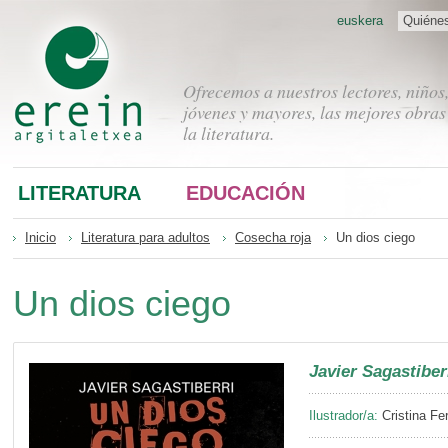
euskera
Quiéne
Ofrecemos a nuestros lectores, niños
jóvenes y mayores, las mejores obras
la literatura.
LITERATURA
EDUCACIÓN
Inicio
Literatura para adultos
Cosecha roja
Un dios ciego
Un dios ciego
Javier Sagastiber
Ilustrador/a:
Cristina Fe