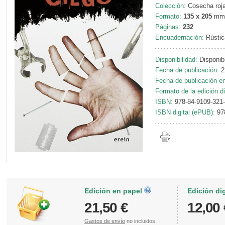
Colección:
Cosecha roja
Formato:
135 x 205
mm
Páginas:
232
Encuadernación:
Rústic
Disponibilidad:
Disponib
Fecha de publicación:
2
Fecha de publicación en 
Formato de la edición di
ISBN:
978-84-9109-321
ISBN digital (ePUB):
97
Edición en papel
Edición di
21,50 €
12,00 
Gastos de envío
no incluidos