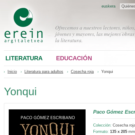
euskera
Quiéne
Ofrecemos a nuestros lectores, niños
jóvenes y mayores, las mejores obras
la literatura.
LITERATURA
EDUCACIÓN
Inicio
Literatura para adultos
Cosecha roja
Yonqui
Yonqui
Paco Gómez Escr
Colección:
Cosecha roja
Formato:
135 x 205
mm