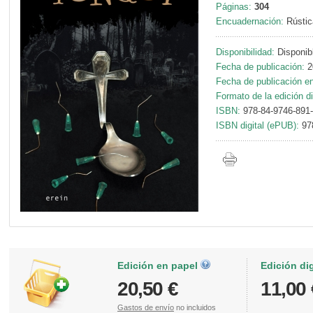
Páginas:
304
Encuadernación:
Rústic
Disponibilidad:
Disponib
Fecha de publicación:
2
Fecha de publicación en 
Formato de la edición di
ISBN:
978-84-9746-891
ISBN digital (ePUB):
97
Edición en papel
Edición di
20,50 €
11,00 
Gastos de envío
no incluidos