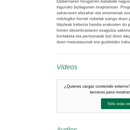
Eleberriaren hirugarren baliabide nagus
inguruko bizilagunen imajinarioan. Prog
zaharraren elezahar eta sinismenak so
mitologiko horrek nobelak izango duen
Idazleak trebezia handia erakusten du pol
honen idiosinkrasiaren ezagutza sakona,
kontaketa eta pertsonaiak bizi diren a
duen maisutasunak era guztietako iraku
Vídeos
¿Quieres cargar contenido externo?
terceros para mostrar
Sólo esta ve
Audios