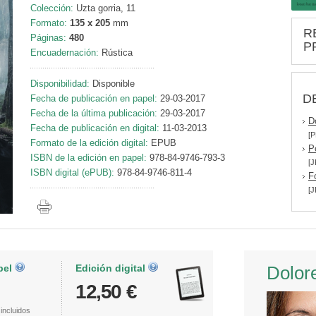
Colección:
Uzta gorria, 11
Formato:
135 x 205
mm
R
Páginas:
480
P
Encuadernación:
Rústica
Disponibilidad:
Disponible
D
Fecha de publicación en papel:
29-03-2017
Fecha de la última publicación:
29-03-2017
D
Fecha de publicación en digital:
11-03-2013
[P
Formato de la edición digital:
EPUB
P
ISBN de la edición en papel:
978-84-9746-793-3
[J
ISBN digital (ePUB):
978-84-9746-811-4
F
[J
pel
Edición digital
Dolor
12,50 €
incluidos