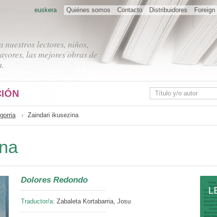
euskera
Quiénes somos
Contacto
Distribuidores
Foreign 
 nuestros lectores, niños,
ayores, las mejores obras de
a.
IÓN
gorria
Zaindari ikusezina
ina
Dolores Redondo
L
Traductor/a:
Zabaleta Kortabarria, Josu