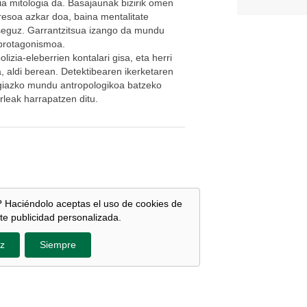
ia mitologia da. Basajaunak bizirik omen
resoa azkar doa, baina mentalitate
seguz. Garrantzitsua izango da mundu
 protagonismoa.
izia-eleberrien kontalari gisa, eta herri
 aldi berean. Detektibearen ikerketaren
legiazko mundu antropologikoa batzeko
rleak harrapatzen ditu.
 Haciéndolo aceptas el uso de cookies de
te publicidad personalizada.
z
Siempre