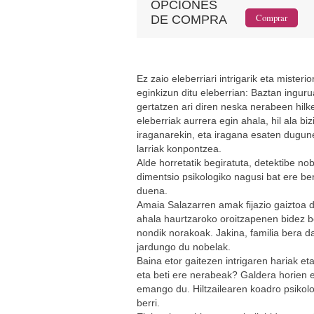
OPCIONES
DE COMPRA
Ez zaio eleberriari intrigarik eta misteri
eginkizun ditu eleberrian: Baztan inguru
gertatzen ari diren neska nerabeen hilket
eleberriak aurrera egin ahala, hil ala bi
iraganarekin, eta iragana esaten dugune
larriak konpontzea.
Alde horretatik begiratuta, detektibe n
dimentsio psikologiko nagusi bat ere b
duena.
Amaia Salazarren amak fijazio gaiztoa d
ahala haurtzaroko oroitzapenen bidez b
nondik norakoak. Jakina, familia bera d
jardungo du nobelak.
Baina etor gaitezen intrigaren hariak et
eta beti ere nerabeak? Galdera horien e
emango du. Hiltzailearen koadro psiko
berri.