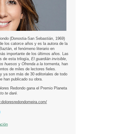
ondo (Donostia-San Sebastián, 1969)
e los catorce años y es la autora de la
 Baztán, el fenómeno literario en
más importante de los últimos años. Las
s de esta trilogía,
El guardián invisible
,
os huesos
y
Ofrenda a la tormenta,
han
entos de miles de lectores fieles.
 ya son más de 30 editoriales de todo
e han publicado su obra.
lores Redondo gana el Premio Planeta
to te daré.
w.doloresredondomeira.com/
ación