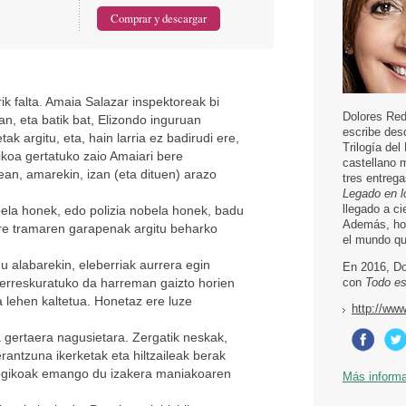
orik falta. Amaia Salazar inspektoreak bi
Dolores Red
an, eta batik bat, Elizondo inguruan
escribe desd
ak argitu, eta, hain larria ez badirudi ere,
Trilogía del
zikoa gertatuko zaio Amaiari bere
castellano 
an, amarekin, izan (eta dituen) arazo
tres entrega
Legado en l
llegado a ci
obela honek, edo polizia nobela honek, badu
Además, hoy
ere tramaren garapenak argitu beharko
el mundo qu
u alabarekin, eleberriak aurrera egin
En 2016, Do
erreskuratuko da harreman gaizto horien
con
Todo es
a lehen kaltetua. Honetaz ere luze
http://ww
a gertaera nagusietara. Zergatik neskak,
rantzuna ikerketak eta hiltzaileak berak
logikoak emango du izakera maniakoaren
Más inform